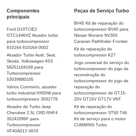
Componentes
Peças de Serviço Turbo
principais
BV45 Kit de reparação do
Ford D19TCIE2
turbocompressor BV40 para
GTC1446VZ Atuador turbo
Nissan Murano NV350
para turbocompressor
Caravan Pathfinder Frontier
810164 810164-0002
Kit de reparação do
Atuador Turbo Audi, Seat,
turbocompressor K27
Skoda, Volkswagen K03
Jogo universal do serviço do
58251104168 para
turbocompressor do jogo da
Turbocompressor
reconstrução do
53039880105
turbocompressor do jogo de
Vários Cummin/s, atuador
reparação do
turbo industrial HX55W para
turbocompressor de GT15-
turbocompressor 3592778
25V GT15V GT17V VNT
Atuador de Turbo Jeep
Kit de reparação do
Cherokee 2.5L CRD RHF4
turbocompressor ST50 T46
35242096F para
Kit de serviço para o motor
Turbocompressor
CUMMINS Turbo
VF40A013 VA70