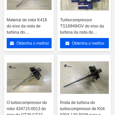
Material do rotor K418
Turbocompressor
do eixo da roda de
TS16949/GV do eixo da
turbina do
turbina da roda do
turbocompressor de
compressor do
Obtenha o melhor
Obtenha o melhor
GT1749S GT1752
turbocompressor
434714-0003 para
preço
preço
CHRA 433352-0018
O turbocompressor do
Roda de turbina do
rotor 434715-0013 do
turbocompressor de K04
eixo de GT20 GT22
5303-120-5029 para o