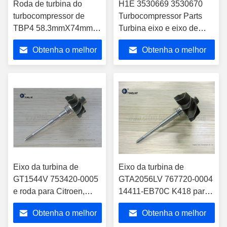
Roda de turbina do
H1E 3530669 3530670
turbocompressor de
Turbocompressor Parts
TBP4 58.3mmX74mm e
Turbina eixo e eixo de
material do rotor
roda rotor para
Obtenha o melhor
Obtenha o melhor
Inconel713C do eixo da
turbina do eixo
preço
preço
Eixo da turbina de
Eixo da turbina de
GT1544V 753420-0005
GTA2056LV 767720-0004
e roda para Citroen,
14411-EB70C K418 para
Ford, Mazda
Nissan Navara 2,5 DI
Obtenha o melhor
Obtenha o melhor