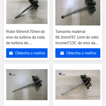
Rotor 60mmX70mm do
Tamanho material
eixo da turbina da roda
86.3mmX97.1mm do rotor
de turbina do
Inconel713C do eixo da
turbocompressor das
turbina de HT3B
Obtenha o melhor
Obtenha o melhor
peças de motor HX40
do desempenho H1E 12
preço
preço
lâminas