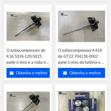
preço
preço
O turbocompressor de
O turbocompressor K418
K16 5316-120-5015
de GT22 704136-0002
parte o eixo e a roda da
parte o eixo da turbina e a
turbina para o
roda ISUZU NPR
Obtenha o melhor
Obtenha o melhor
turbocompressor 5316-
970-7129 do motor do
preço
preço
Benz de Mercedes