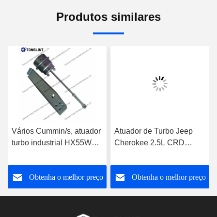
Produtos similares
Vários Cummin/s, atuador
Atuador de Turbo Jeep
turbo industrial HX55W
Cherokee 2.5L CRD
para turbocompressor
RHF4 35242096F para
3592778
Turbocompressor
o
Obtenha o melhor preço
Obtenha o melhor preço
VF40A013 VA70