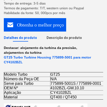
Tempo de entrega: 3-5 dias
Termos de pagamento: T/T, western union ou Paypal
Habilidade da fonte: 50, 000pcs por mês
Obtenha o melhor preço
Detalhes do produto
Descrição do produto
Destacar:
alojamento da turbina da precisão
,
alojamentos da turbina
GT25 Turbo Turbine Housing 775899-5001 para motor
CY4102BZL
Modelo Turbo
GT25
Número da Peça OE
N/A
Serve para Turbo
775899-5001S / 775899-0001
OEM Nº
4102BZL-GW.10.10
Aplicação
CY4102BZL
Material
QT400 / QT450