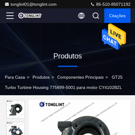
tonglint01@tonglint.com
86-510-85071192
Citações
Produtos
Para Casa
>
Produtos
>
Componentes Principais
>
GT25
Turbo Turbine Housing 775899-5001 para motor CY4102BZL