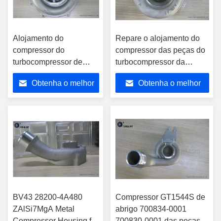
Alojamento do
Repare o alojamento do
compressor do
compressor das peças do
turbocompressor de
turbocompressor da
GTA3782D 751361-
reconstrução do
Obtenha o melhor
Obtenha o melhor
0001 para peças de
turbocompressor para o
automóvel de Navistar
motor da trilha do ônibus
preço
preço
do carro
BV43 28200-4A480
Compressor GT1544S de
ZAlSi7MgA Metal
abrigo 700834-0001
Compressor Housing for
700830-0001 das peças