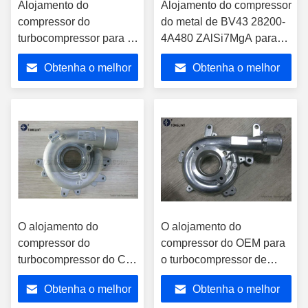
Alojamento do
Alojamento do compressor
compressor do
do metal de BV43 28200-
turbocompressor para o
4A480 ZAlSi7MgA para
turbocompressor do
turbocompressores de
Obtenha o melhor
Obtenha o melhor
reparo ou o
Hyundai
turbocompressor da
preço
preço
reconstrução
O alojamento do
O alojamento do
compressor do
compressor do OEM para
turbocompressor do CT
o turbocompressor de
17298-30120 para o
Toyota parte CT 17201-
Obtenha o melhor
Obtenha o melhor
carro de Toyota parte
0L040 17201-OL040