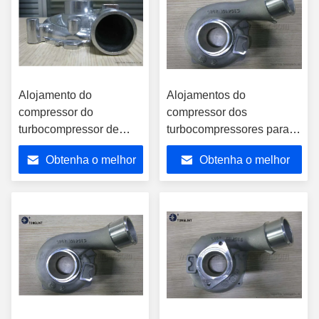
Alojamento do
Alojamentos do
compressor do
compressor dos
turbocompressor de
turbocompressores para o
ZAlSi7MgA RHF4H
turbocompressor BV43
Obtenha o melhor
Obtenha o melhor
8972402101 para Isuzu
5303-988-0144 28200-
VA420037
4A470 de Hyundai
preço
preço