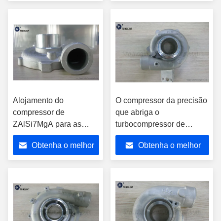
17201-OL030 17201-
preço
preço
0L030
Alojamento do
O compressor da precisão
compressor de
que abriga o
ZAlSi7MgA para as
turbocompressor de
peças sobresselentes
IZUSU parte GT2560S
Obtenha o melhor
Obtenha o melhor
GT25 775899-5001 do
701390-0002 700716-
turbocompressor de
0009
preço
preço
CY4102BZL