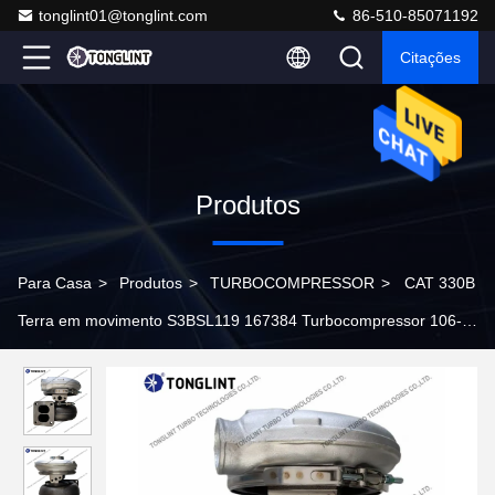
tonglint01@tonglint.com
86-510-85071192
Citações
Produtos
Para Casa
>
Produtos
>
TURBOCOMPRESSOR
>
CAT 330B
Terra em movimento S3BSL119 167384 Turbocompressor 106-
7407 0R6889 0R6881