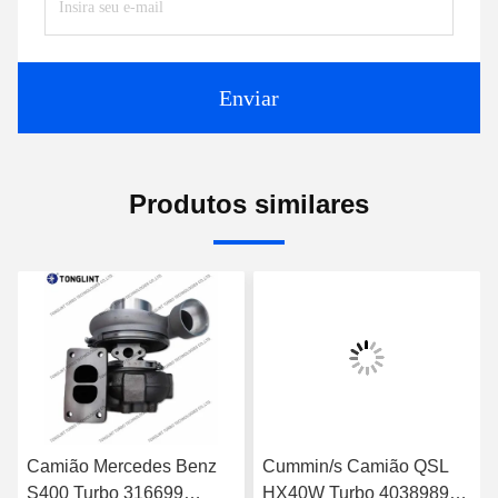
Enviar
Produtos similares
Camião Mercedes Benz
Cummin/s Camião QSL
S400 Turbo 316699
HX40W Turbo 4038989