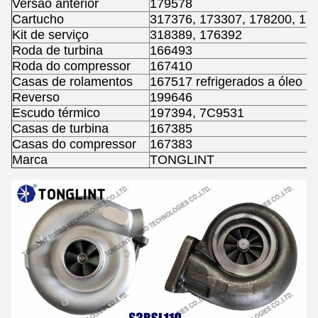
Versão anterior
179578
Cartucho
317376, 173307, 178200, 16
Kit de serviço
318389, 176392
Roda de turbina
166493
Roda do compressor
167410
Casas de rolamentos
167517 refrigerados a óleo
Reverso
199646
Escudo térmico
197394, 7C9531
Casas de turbina
167385
Casas do compressor
167383
Marca
TONGLINT