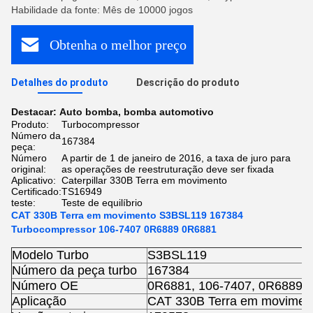
Habilidade da fonte: Mês de 10000 jogos
Obtenha o melhor preço
Detalhes do produto
Descrição do produto
Destacar:
Auto bomba
,
bomba automotivo
Produto:
Turbocompressor
Número da
167384
peça:
Número
A partir de 1 de janeiro de 2016, a taxa de juro para
original:
as operações de reestruturação deve ser fixada
Aplicativo:
Caterpillar 330B Terra em movimento
Certificado:
TS16949
teste:
Teste de equilíbrio
CAT 330B Terra em movimento S3BSL119 167384
Turbocompressor 106-7407 0R6889 0R6881
Modelo Turbo
S3BSL119
Número da peça turbo
167384
Número OE
0R6881, 106-7407, 0R6889
Aplicação
CAT 330B Terra em movimen