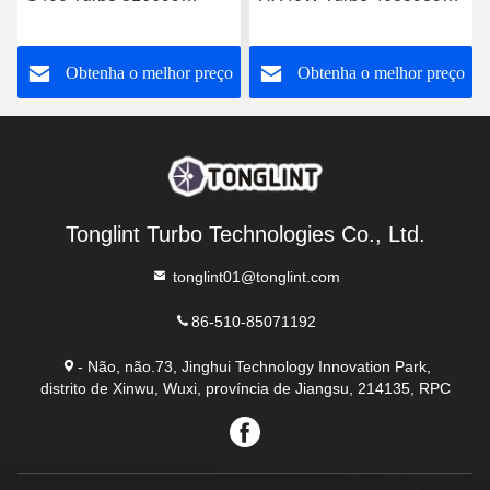
Turbocompressor diesel
Turbocompressor Diesel
0060966699 com camião
4046101 4089915 com
o
Obtenha o melhor preço
Obtenha o melhor preço
com motor OM501LA
motor PESAGUS QSL
Euro-3
Tonglint Turbo Technologies Co., Ltd.
tonglint01@tonglint.com
86-510-85071192
- Não, não.73, Jinghui Technology Innovation Park,
distrito de Xinwu, Wuxi, província de Jiangsu, 214135, RPC