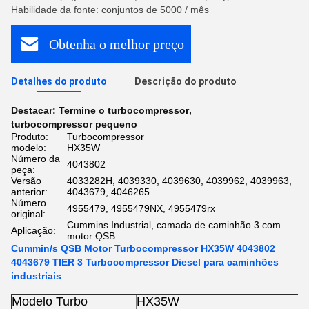
Habilidade da fonte: conjuntos de 5000 / mês
Obtenha o melhor preço
Detalhes do produto
Descrição do produto
Destacar:
Termine o turbocompressor
,
turbocompressor pequeno
Produto:
Turbocompressor
modelo:
HX35W
Número da
4043802
peça:
Versão
4033282H, 4039330, 4039630, 4039962, 4039963,
anterior:
4043679, 4046265
Número
4955479, 4955479NX, 4955479rx
original:
Cummins Industrial, camada de caminhão 3 com
Aplicação:
motor QSB
Cummin/s QSB Motor Turbocompressor HX35W 4043802
4043679 TIER 3 Turbocompressor Diesel para caminhões
industriais
Modelo Turbo
HX35W