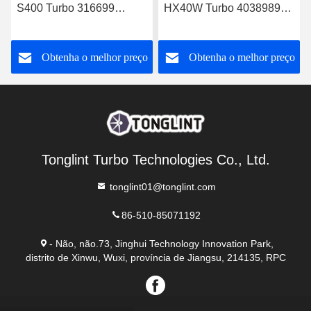
S400 Turbo 316699
HX40W Turbo 4038989
Turbocompressor diesel
Turbocompressor Diesel
0060966699 com camião
4046101 4089915 com
o
Obtenha o melhor preço
Obtenha o melhor preço
com motor OM501LA
motor PESAGUS QSL
Euro-3
Tonglint Turbo Technologies Co., Ltd.
tonglint01@tonglint.com
86-510-85071192
- Não, não.73, Jinghui Technology Innovation Park,
distrito de Xinwu, Wuxi, província de Jiangsu, 214135, RPC