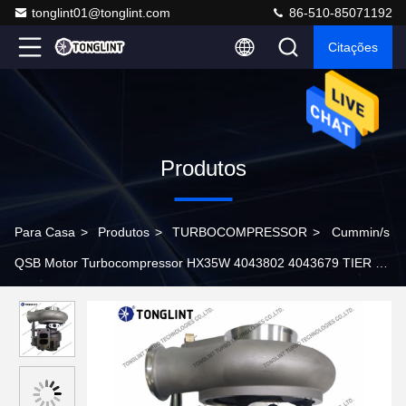
tonglint01@tonglint.com
86-510-85071192
Citações
Produtos
Para Casa
>
Produtos
>
TURBOCOMPRESSOR
>
Cummin/s
QSB Motor Turbocompressor HX35W 4043802 4043679 TIER 3
Turbocompressor Diesel para caminhões industriais