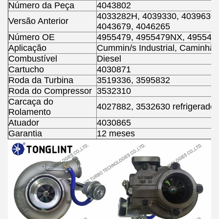
Número da Peça
4043802
4033282H, 4039330, 4039630,
Versão Anterior
4043679, 4046265
Número OE
4955479, 4955479NX, 49554
Aplicação
Cummin/s Industrial, Caminhã
Combustível
Diesel
Cartucho
4030871
Roda da Turbina
3519336, 3595832
Roda do Compressor
3532310
Carcaça do
4027882, 3532630 refrigerado 
Rolamento
Atuador
4030865
Garantia
12 meses