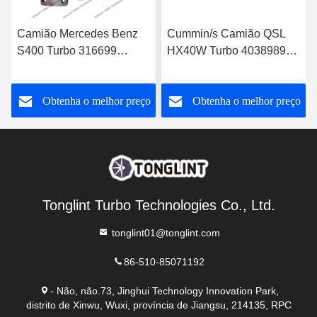
Camião Mercedes Benz
Cummin/s Camião QSL
S400 Turbo 316699
HX40W Turbo 4038989
Turbocompressor diesel
Turbocompressor Diesel
0060966699 com camião
4046101 4089915 com
o
Obtenha o melhor preço
Obtenha o melhor preço
com motor OM501LA
motor PESAGUS QSL
Euro-3
Tonglint Turbo Technologies Co., Ltd.
tonglint01@tonglint.com
86-510-85071192
- Não, não.73, Jinghui Technology Innovation Park,
distrito de Xinwu, Wuxi, província de Jiangsu, 214135, RPC