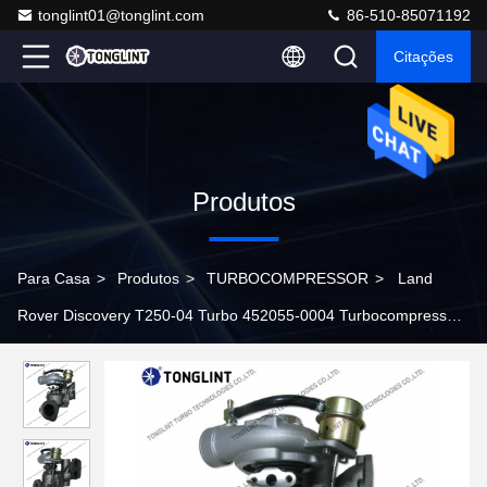
tonglint01@tonglint.com
86-510-85071192
Citações
Produtos
Para Casa
>
Produtos
>
TURBOCOMPRESSOR
>
Land
Rover Discovery T250-04 Turbo 452055-0004 Turbocompressor
Diesel ERR4893 ERR4802 com Motor GEMINI III