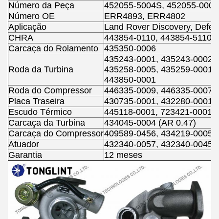
Número da Peça
452055-5004S, 452055-0004
Número OE
ERR4893, ERR4802
Aplicação
Land Rover Discovery, Defen
CHRA
443854-0110, 443854-5110S
Carcaça do Rolamento
435350-0006
435243-0001, 435243-0002, 
Roda da Turbina
435258-0005, 435259-0001, 
443850-0001
Roda do Compressor
446335-0009, 446335-0007
Placa Traseira
430735-0001, 432280-0001
Escudo Térmico
445118-0001, 723421-0001
Carcaça da Turbina
434045-0004 (AR 0.47)
Carcaça do Compressor
409589-0456, 434219-0005
Atuador
432340-0057, 432340-0045
Garantia
12 meses