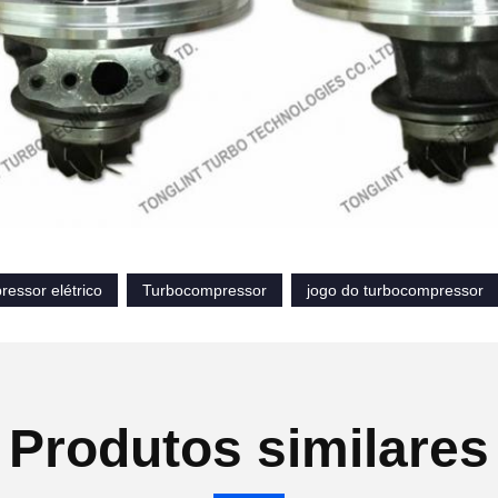
essor elétrico
Turbocompressor
jogo do turbocompressor
Produtos similares