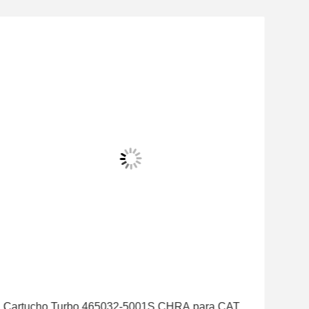
Cartucho Turbo 465032-5001S CHRA para CAT
Mot