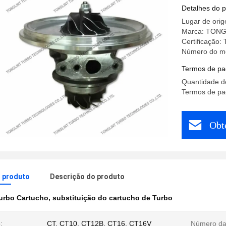
17201-30
Detalhes do 
Lugar de orig
Marca: TONG
Certificação:
Número do mo
Termos de pa
Quantidade d
Termos de pa
Obt
o produto
Descrição do produto
urbo Cartucho
,
substituição do cartucho de Turbo
:
CT, CT10, CT12B, CT16, CT16V
Número da