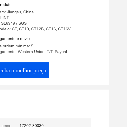
120
produto
em: Jiangsu, China
LINT
 TS16949 / SGS
delo: CT, CT10, CT12B, CT16, CT16V
gamento e envio
e ordem mínima: 5
gamento: Western Union, T/T, Paypal
enha o melhor preço
 peça:
17202-30030