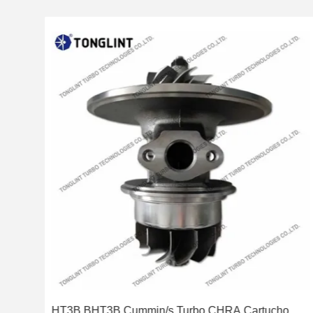
ara
HT3B BHT3B Cummin/s Turbo CHRA Cartucho