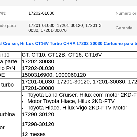
P/N:
17202-0L030
Número ori
do para
17201-0L030, 17201-30120, 17201-3
Garantia:
0030, 17201-30070
d Cruiser, Hi-Lux CT16V Turbo CHRA 17202-30030 Cartucho para 
urbo
CT, CT10, CT12B, CT16, CT16V
a parte
17202-30030
io P/N
17202-0L030
OE
1500316900, 1000060120
17201-0L030, 17201-30120, 17201-30030, 17
 turbo
17201-30080
Toyota Land Cruiser, Hilux com motor 2KD-
Motor Toyota Hiace, Hilux 2KD-FTV
Toyota Hiace, Hilux Vigo 2KD-FTV Motor
urbina
17290-30120
17298-30120
or
12 meses