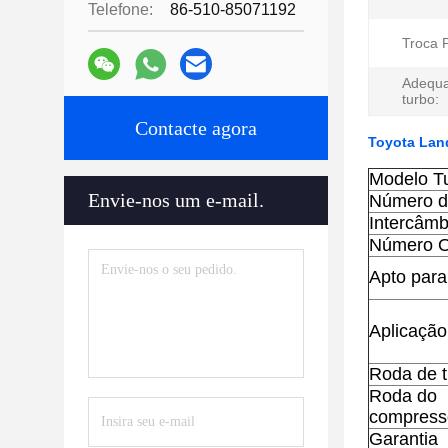
Telefone:
86-510-85071192
Troca 
Adequa
turbo:
Contacte agora
Toyota Lan
Modelo T
Envie-nos um e-mail.
Número d
Intercâmb
Número 
Apto para
Aplicação
Roda de t
Roda do
compress
Garantia