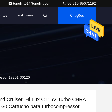
tonglint01@tonglint.com
86-510-85071192
entos
Citações
Portuguese
essor 17201-30120
and Cruiser, Hi-Lux CT16V Turbo CHRA
030 Cartucho para turbocompressor