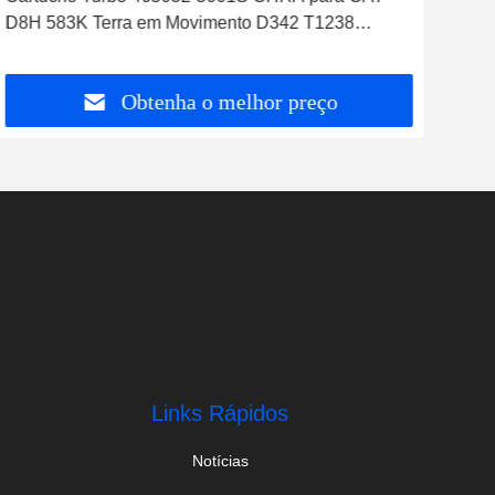
D8H 583K Terra em Movimento D342 T1238
378
Turbocompressor
Obtenha o melhor preço
Links Rápidos
Notícias