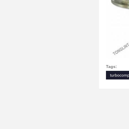
Tags:
turbocompr