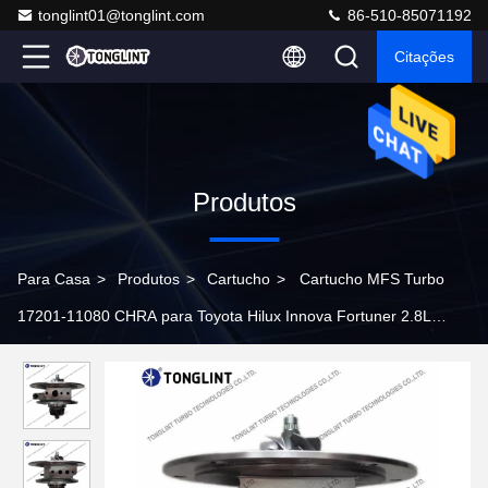
tonglint01@tonglint.com
86-510-85071192
Citações
Produtos
Para Casa
>
Produtos
>
Cartucho
>
Cartucho MFS Turbo
17201-11080 CHRA para Toyota Hilux Innova Fortuner 2.8L
1GD-FTV