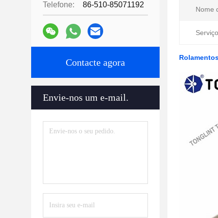
Telefone:
86-510-85071192
Nome d
Serviç
Rolamentos 
Contacte agora
Envie-nos um e-mail.