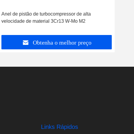
Anel de pistão de turbocompressor de alta
Tur
velocidade de material 3Cr13 W-Mo M2
Traç
de s
Obtenha o melhor preço
Links Rápidos