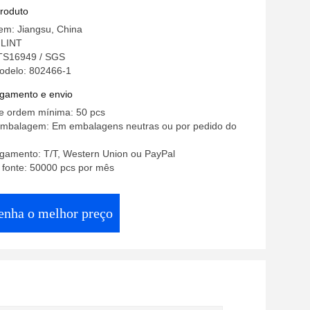
produto
em: Jiangsu, China
LINT
 TS16949 / SGS
odelo: 802466-1
gamento e envio
e ordem mínima: 50 pcs
embalagem: Em embalagens neutras ou por pedido do
gamento: T/T, Western Union ou PayPal
 fonte: 50000 pcs por mês
enha o melhor preço