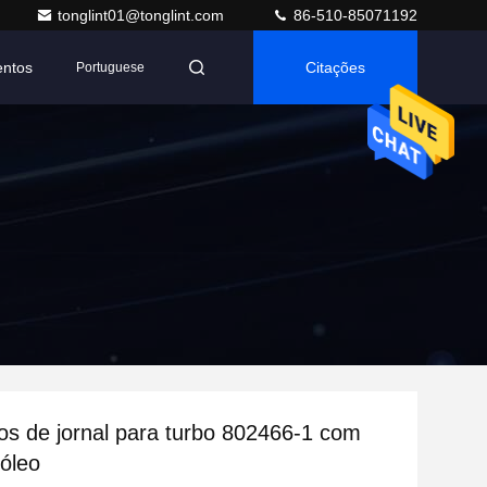
tonglint01@tonglint.com
86-510-85071192
entos
Citações
Portuguese
s de jornal para turbo 802466-1 com
óleo