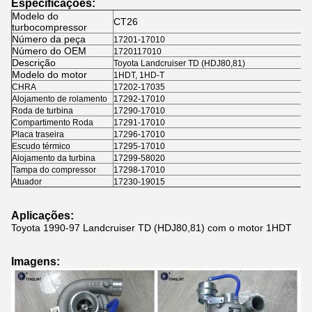
Especificações:
Modelo do
CT26
turbocompressor
Número da peça
17201-17010
Número do OEM
1720117010
Descrição
Toyota Landcruiser TD (HDJ80,81)
Modelo do motor
1HDT, 1HD-T
CHRA
17202-17035
Alojamento de rolamento
17292-17010
Roda de turbina
17290-17010
Compartimento Roda
17291-17010
Placa traseira
17296-17010
Escudo térmico
17295-17010
Alojamento da turbina
17299-58020
Tampa do compressor
17298-17010
Atuador
17230-19015
Aplicações:
Toyota 1990-97 Landcruiser TD (HDJ80,81) com o motor 1HDT
Imagens: