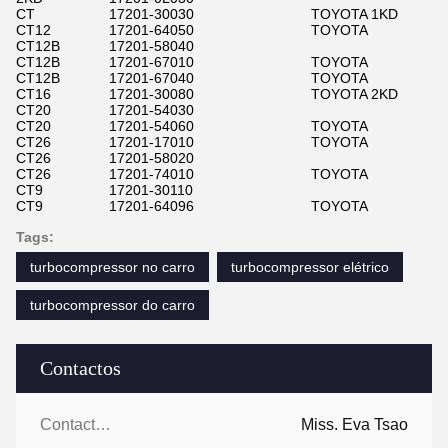
CT
17201-30030
TOYOTA 1KD
CT12
17201-64050
TOYOTA
CT12B
17201-58040
CT12B
17201-67010
TOYOTA
CT12B
17201-67040
TOYOTA
CT16
17201-30080
TOYOTA 2KD
CT20
17201-54030
CT20
17201-54060
TOYOTA
CT26
17201-17010
TOYOTA
CT26
17201-58020
CT26
17201-74010
TOYOTA
CT9
17201-30110
CT9
17201-64096
TOYOTA
Tags:
turbocompressor no carro
turbocompressor elétrico
turbocompressor do carro
Contactos
Contactos:
Miss. Eva Tsao