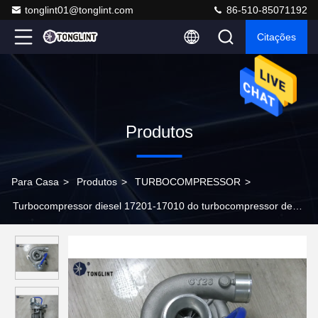
tonglint01@tonglint.com
86-510-85071192
Citações
Produtos
Para Casa
>
Produtos
>
TURBOCOMPRESSOR
>
Turbocompressor diesel 17201-17010 do turbocompressor de
Toyota Landcruiser TD CT26 para 1HDT, motor 1HD-T