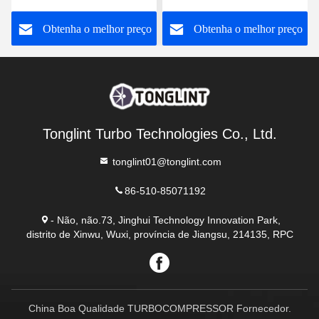
4T Turbocharger
FB3Q6K682DB
o
Obtenha o melhor preço
Obtenha o melhor preço
Tonglint Turbo Technologies Co., Ltd.
tonglint01@tonglint.com
86-510-85071192
- Não, não.73, Jinghui Technology Innovation Park,
distrito de Xinwu, Wuxi, província de Jiangsu, 214135, RPC
China Boa Qualidade TURBOCOMPRESSOR Fornecedor.