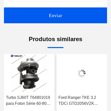
Enviar
Produtos similares
Turbo SJ60T T64801019
Ford Ranger TKE 3.2
para Foton Série 60-80
TDCi GTD2056VZK
GT25 para Perkins 1004-
822182-0008