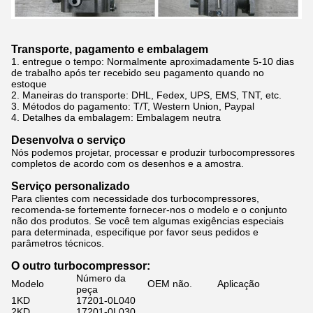
Transporte, pagamento e embalagem
1. entregue o tempo: Normalmente
aproximadamente 5-10 dias
de trabalho após ter recebido seu pagamento quando no
estoque
2.
Maneiras do transporte: DHL, Fedex, UPS, EMS, TNT, etc.
3.
Métodos do pagamento: T/T, Western Union, Paypal
4.
Detalhes da embalagem: Embalagem neutra
Desenvolva o serviço
Nós podemos projetar, processar e produzir turbocompressores
completos de acordo com os desenhos e a amostra.
Serviço personalizado
Para clientes com necessidade dos turbocompressores,
recomenda-se fortemente fornecer-nos o modelo e o conjunto
não dos produtos. Se você tem algumas exigências especiais
para determinada, especifique por favor seus pedidos e
parâmetros técnicos.
O outro turbocompressor:
Número da
Modelo
OEM não.
Aplicação
peça
1KD
17201-0L040
2KD
17201-0L030