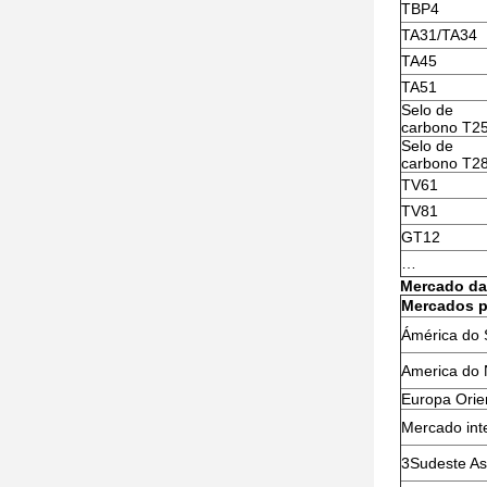
TBP4
TA31/TA34
TA45
TA51
Selo de
carbono T2
Selo de
carbono T2
TV61
TV81
GT12
…
Mercado da
Mercados p
Ámérica do 
America do 
Europa Orie
Mercado int
3Sudeste As