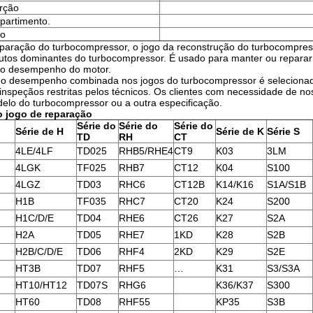
erção
partimento.
xo
eparação do turbocompressor, o jogo da reconstrução do turbocompres
utos dominantes do turbocompressor. É usado para manter ou reparar
no desempenho do motor.
o desempenho combinada nos jogos do turbocompressor é selecionada d
inspeçãos restritas pelos técnicos. Os clientes com necessidade de 
delo do turbocompressor ou a outra especificação.
o jogo de reparação
Série do
Série do
Série do
Série de H
Série de K
Série S
TD
RH
CT
4LE/4LF
TD025
RHB5/RHE4
CT9
K03
3LM
4LGK
TF025
RHB7
CT12
K04
S100
4LGZ
TD03
RHC6
CT12B
K14/K16
S1A/S1B
H1B
TF035
RHC7
CT20
K24
S200
H1C/D/E
TD04
RHE6
CT26
K27
S2A
H2A
TD05
RHE7
1KD
K28
S2B
H2B/C/D/E
TD06
RHF4
2KD
K29
S2E
HT3B
TD07
RHF5
…
K31
S3/S3A
HT10/HT12
TD07S
RHG6
K36/K37
S300
HT60
TD08
RHF55
KP35
S3B