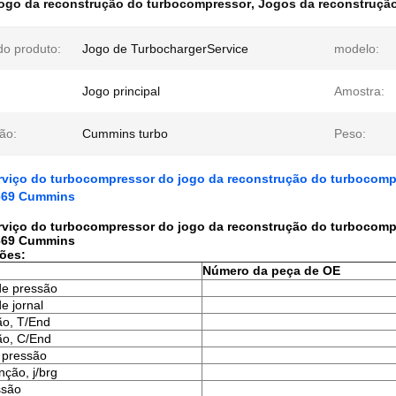
ogo da reconstrução do turbocompressor
,
Jogos da reconstruçã
o produto:
Jogo de TurbochargerService
modelo:
Jogo principal
Amostra:
ão:
Cummins turbo
Peso:
rviço do turbocompressor do jogo da reconstrução do turbocomp
669 Cummins
rviço do turbocompressor do jogo da reconstrução do turbocomp
669 Cummins
ões:
Número da peça de OE
de pressão
e jornal
ão, T/End
ão, C/End
a pressão
nção, j/brg
ssão