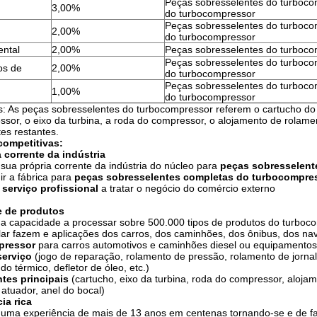
Peças sobresselentes do turboco
3,00%
do turbocompressor
Peças sobresselentes do turboco
2,00%
do turbocompressor
ental
2,00%
Peças sobresselentes do turboc
Peças sobresselentes do turboco
os de
2,00%
do turbocompressor
Peças sobresselentes do turboco
1,00%
do turbocompressor
: As peças sobresselentes do turbocompressor referem o cartucho do
sor, o eixo da turbina, a roda do compressor, o alojamento de rolamen
es restantes.
competitivas:
a corrente da indústria
 sua própria corrente da indústria do núcleo para
peças sobresselen
ir a fábrica para
peças sobresselentes completas do turbocompre
serviço profissional
a tratar o negócio do comércio externo
e de produtos
 a capacidade a processar sobre 500.000 tipos de produtos do turboco
ar fazem e aplicações dos carros, dos caminhões, dos ônibus, dos na
pressor
para carros automotivos e caminhões diesel ou equipamentos
serviço
(jogo de reparação, rolamento de pressão, rolamento de jornal,
do térmico, defletor de óleo, etc.)
es principais
(cartucho, eixo da turbina, roda do compressor, aloja
atuador, anel do bocal)
ia rica
m uma experiência de mais de 13 anos em centenas tornando-se e de 