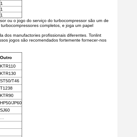
1
1
1
sor ou o jogo do serviço do turbocompressor são um de
 turbocompressores completos, e joga um papel
os manufactories profissionais diferentes. Tonlint
nossos jogos são recomendados fortemente fornecer-nos
Outro
KTR110
KTR130
ST50/T46
T1238
KTR90
HP50/JP60
SJ60
…