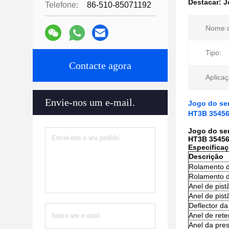
Destacar:
J
Telefone:
86-510-85071192
Nome d
Tipo:
Contacte agora
Aplicaç
Envie-nos um e-mail.
Jogo do se
HT3B 3545
Jogo do se
HT3B 3545
Especificaç
Descrição
Rolamento 
Rolamento d
Anel de pist
Anel de pist
Deflector d
Anel de rete
Anel da pre