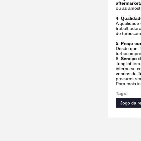
aftermarke
ou as amostr
4. Qualidad
A qualidade
trabalhadore
do turbocom
5. Preço co
Desde que To
turbocompres
6.
Serviço 
Tonglint tem
interno se c
vendas de To
procuras re
Para mais in
Tags:
Jogo da r