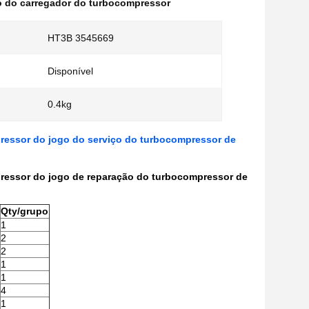
o do carregador do turbocompressor
HT3B 3545669
Disponível
0.4kg
ressor do jogo do serviço do turbocompressor de
ressor do jogo de reparação do turbocompressor de
Qty/grupo
1
2
2
1
1
4
1