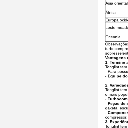
Ásia oriental
África
Europa ocid
Leste mead
Oceania
Observações
turbocompres
sobresselent
Vantagens 
1. Termine 
Tonglint tem
- Para possu
-
Equipe do 
2. Variedad
Tonglint tem
o mais popul
-
Turbocom
-
Peças de 
gaxeta, escu
-
Component
compressor, 
3. Experiênc
Tonglint te