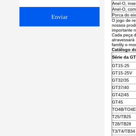
Anel-O, ins
Anel-O, com
Porca do ei
Enviar
O jogo de r
nossos prod
importante 
Cada peça d
atravessará 
famlily o mo
Catálogo d
Série da GT
GT15-25
GT15-25V
GT32/35
GT37/40
GT42/45
GT45
TO4B/TO4E
T25/TB25
T28/TB28
T3/T4/TB34