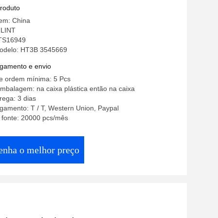
do turbocompressor de HT3B 3545669
produto
gem: China
LINT
 TS16949
odelo: HT3B 3545669
gamento e envio
e ordem mínima: 5 Pcs
mbalagem: na caixa plástica então na caixa
ega: 3 dias
gamento: T / T, Western Union, Paypal
 fonte: 20000 pcs/mês
enha o melhor preço