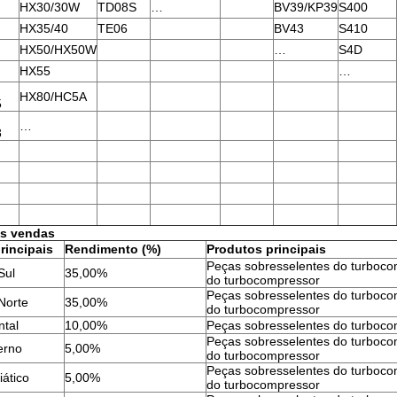
HX30/30W
TD08S
…
BV39/KP39
S400
HX35/40
TE06
BV43
S410
HX50/HX50W
…
S4D
HX55
…
HX80/HC5A
5
…
8
s vendas
rincipais
Rendimento (%)
Produtos principais
Peças sobresselentes do turboco
Sul
35,00%
do turbocompressor
Peças sobresselentes do turboco
Norte
35,00%
do turbocompressor
ntal
10,00%
Peças sobresselentes do turboc
Peças sobresselentes do turboco
erno
5,00%
do turbocompressor
Peças sobresselentes do turboco
iático
5,00%
do turbocompressor