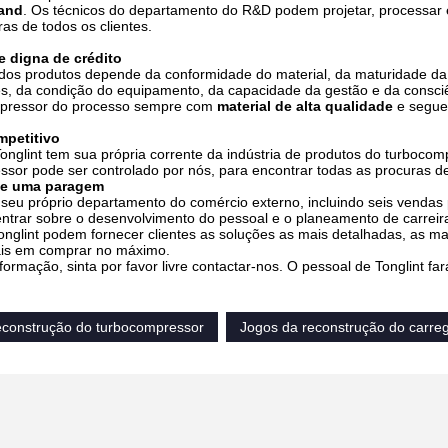
tand
. Os técnicos do departamento do R&D podem projetar, processar
as de todos os clientes.
e digna de crédito
 dos produtos depende da conformidade do material, da maturidade da 
s, da condição do equipamento, da capacidade da gestão e da consciên
pressor do processo sempre com
material de alta qualidade
e segue
mpetitivo
nglint tem sua própria corrente da indústria de produtos do turbocom
sor pode ser controlado por nós, para encontrar todas as procuras de
de uma paragem
 seu próprio departamento do comércio externo, incluindo seis vendas 
entrar sobre o desenvolvimento do pessoal e o planeamento de carrei
nglint podem fornecer clientes as soluções as mais detalhadas, as m
ais em comprar no máximo.
formação, sinta por favor livre contactar-nos. O pessoal de Tonglint f
econstrução do turbocompressor
Jogos da reconstrução do carre