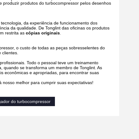
 e produzir produtos do turbocompressor pelos desenhos
tecnologia, da experiência de funcionamento dos
cia da qualidade. De Tonglint das oficinas os produtos
m restrita as
cópias originais
.
pressor, o custo de todas as peças sobresselentes do
 clientes.
profissionais. Todo o pessoal teve um treinamento
ra, quando se transforma um membro de Tonglint. As
ais econômicas e apropriadas, para encontrar suas
ará nosso melhor para cumprir suas expectativas!
gador do turbocompressor