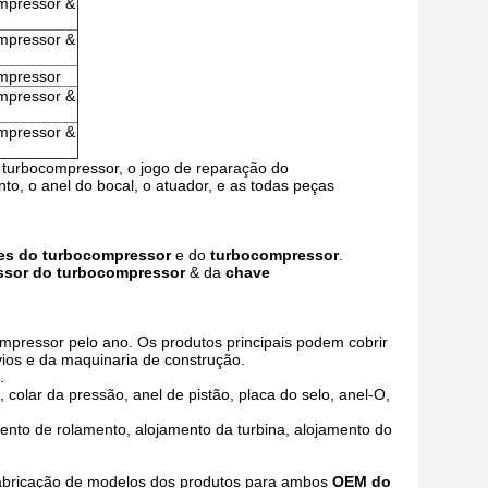
mpressor &
mpressor &
ompressor
mpressor &
mpressor &
 turbocompressor, o jogo de reparação do
to, o anel do bocal, o atuador, e as todas peças
tes do turbocompressor
e do
turbocompressor
.
ssor do turbocompressor
& da
chave
mpressor pelo ano. Os produtos principais podem cobrir
vios e da maquinaria de construção.
.
 colar da pressão, anel de pistão, placa do selo, anel-O,
mento de rolamento, alojamento da turbina, alojamento do
fabricação de modelos dos produtos para ambos
OEM do