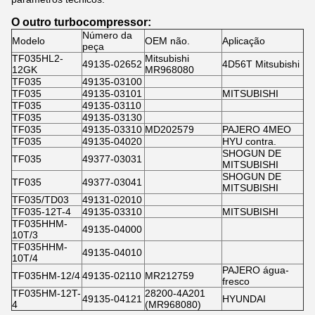
O outro turbocompressor:
Número da
Modelo
OEM não.
Aplicação
peça
TF035HL2-
Mitsubishi
49135-02652
4D56T Mitsubishi
12GK
MR968080
TF035
49135-03100
TF035
49135-03101
MITSUBISHI
TF035
49135-03110
TF035
49135-03130
TF035
49135-03310
MD202579
PAJERO 4MEO
TF035
49135-04020
HYU contra.
SHOGUN DE
TF035
49377-03031
MITSUBISHI
SHOGUN DE
TF035
49377-03041
MITSUBISHI
TF035/TD03
49131-02010
TF035-12T-4
49135-03310
MITSUBISHI
TF035HHM-
49135-04000
10T/3
TF035HHM-
49135-04010
10T/4
PAJERO água-
TF035HM-12/4
49135-02110
MR212759
fresco
TF035HM-12T-
28200-4A201
49135-04121
HYUNDAI
4
(MR968080)