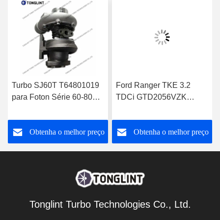
Turbo SJ60T T64801019
Ford Ranger TKE 3.2
para Foton Série 60-80
TDCi GTD2056VZK
GT25 para Perkins 1004-
822182-0008
4T Turbocharger
FB3Q6K682DB
o
Obtenha o melhor preço
Obtenha o melhor preço
Tonglint Turbo Technologies Co., Ltd.