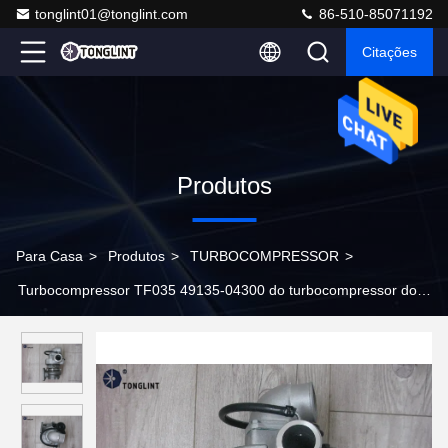
tonglint01@tonglint.com
86-510-85071192
Citações
Produtos
Para Casa
>
Produtos
>
TURBOCOMPRESSOR
>
Turbocompressor TF035 49135-04300 do turbocompressor do
veículo comercial de Hyundai para o motor de Mitsubishi H1
Starex H200