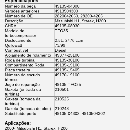
Especificações:
Número da peça
49135-04300
Versões anteriores
4913504300
Número de OE
2820042650, 28200-4265
Descrição
Mitsubishi H1, Starex, H200
CHRA
49135-08030
Modelo do
TFO35
turbocompressor
Deslocamento
2.5L, 2476 ccm
Quilowatt
73/99
Combustível
Diesel
Alojamento de rolamento
49377-25100
Roda de turbina
49135-30100
Compartimento Roda
49135-19100
Placa traseira
49135-15405
Número do escudo
49170-19100
térmico
Jogo de reparação
49135-TFO35
Gaxeta (entrada da
210501
turbina)
Gaxeta (tomada da
210525
turbina)
Gaxeta (tomada do óleo)
210243
Substituído perto
49135-04302, 4913504302
Aplicações:
2000- Mitsubishi H1, Starex, H200