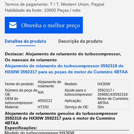
Termos de pagamento: T / T, Western Union, Paypal
Habilidade da fonte: 10000 Peças / mês
Obtenha o melhor preço
Detalhes do produto
Descrição do produto
Destacar:
Alojamento de rolamento do turbocompressor
,
Os mancais de rolamento
Alojamento de rolamento do turbocompressor 3592318 de
HX30W 3592317 para as peças de motor de Cummins 4BTAA
Alojamento de
Nome do produto:
Modelo:
HX30W
rolamento
Número da peça de
Ajuste para o
3592317 /
N/A
OE:
turbocompressor:
3598814/3592318
OEM do
Motor de Cummins
4050221
Aplicação:
turbocompressor:
4BTAA
Material:
HT250
Serviço de OE:
Sim
Alojamento de rolamento genuíno do turbocompressor
3592318 de HX30W 3592317 para o motor de Cummins
4BTAA
Especificações:
Modelo do turbocompressor
HX30W