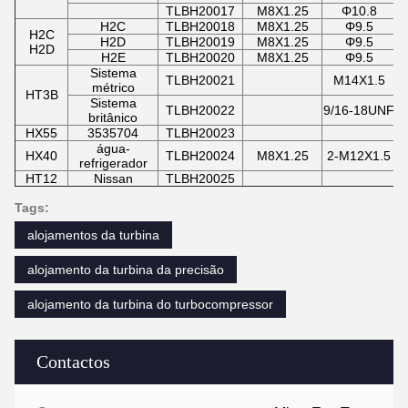
TLBH20017
M8X1.25
Φ10.8
H2C
TLBH20018
M8X1.25
Φ9.5
H2C
H2D
TLBH20019
M8X1.25
Φ9.5
H2D
H2E
TLBH20020
M8X1.25
Φ9.5
Sistema
TLBH20021
M14X1.5
métrico
HT3B
Sistema
TLBH20022
9/16-18UNF
britânico
HX55
3535704
TLBH20023
água-
HX40
TLBH20024
M8X1.25
2-M12X1.5
refrigerador
HT12
Nissan
TLBH20025
Tags:
alojamentos da turbina
alojamento da turbina da precisão
alojamento da turbina do turbocompressor
Contactos