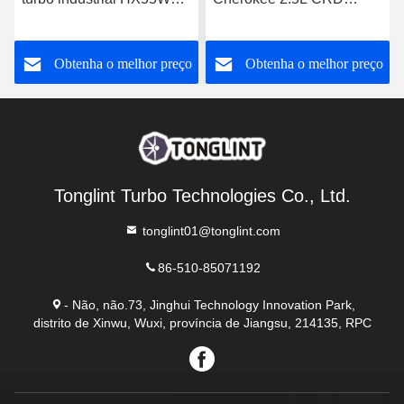
para turbocompressor
RHF4 35242096F para
3592778
Turbocompressor
o
Obtenha o melhor preço
Obtenha o melhor preço
VF40A013 VA70
Tonglint Turbo Technologies Co., Ltd.
tonglint01@tonglint.com
86-510-85071192
- Não, não.73, Jinghui Technology Innovation Park,
distrito de Xinwu, Wuxi, província de Jiangsu, 214135, RPC