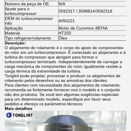
Número da peça de OE.
N/A
Ajuste para o
3592317 / 3598814/3592318
turbocompressor
OEM do turbocompressor
4050221
não.
Aplicação
Motor de Cummins 4BTAA
Material
HT250
Tipo refrigerar/rolamento
Óleo
Descrição:
O alojamento de rolamento é o corpo do apoio de componentes
do rotor em um turbocompressor. É conectado ao alojamento e à
turbina do compressor que abrigam para formar o
turbocompressor terminado. Independentemente de carregar a
carga mecânica de componentes do rotor, igualmente resiste a
carga térmica da extremidade da turbina.
Tonglint pode projetar, processar e produzir os alojamentos de
rolamento pelos desenhos ou as amostras dos clientes.
Para clientes com necessidade dos alojamentos de rolamento,
recomenda-se fortemente fornecer-nos o modelo e o conjunto
não dos produtos. Se você tem algumas exigências especiais
para um determinado modelo, especifique por favor seus
pedidos e ofereça os parâmetros técnicos.
Mais detalhes