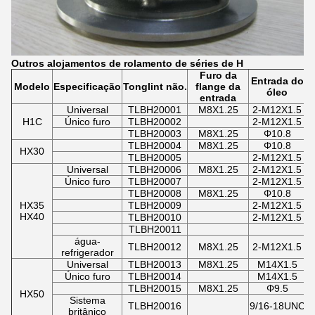
Outros alojamentos de rolamento de séries de H
Furo da
Entrada do
Modelo
Especificação
Tonglint não.
flange da
óleo
entrada
Universal
TLBH20001
M8X1.25
2-M12X1.5
H1C
Único furo
TLBH20002
2-M12X1.5
TLBH20003
M8X1.25
Φ10.8
TLBH20004
M8X1.25
Φ10.8
HX30
TLBH20005
2-M12X1.5
Universal
TLBH20006
M8X1.25
2-M12X1.5
Único furo
TLBH20007
2-M12X1.5
TLBH20008
M8X1.25
Φ10.8
HX35
TLBH20009
2-M12X1.5
HX40
TLBH20010
2-M12X1.5
TLBH20011
água-
TLBH20012
M8X1.25
2-M12X1.5
refrigerador
Universal
TLBH20013
M8X1.25
M14X1.5
Único furo
TLBH20014
M14X1.5
TLBH20015
M8X1.25
Φ9.5
HX50
Sistema
TLBH20016
9/16-18UNC
britânico