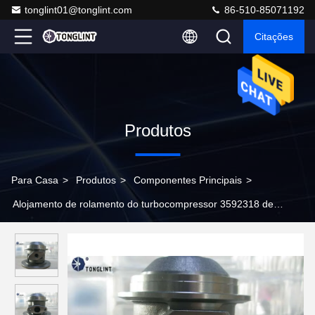
tonglint01@tonglint.com
86-510-85071192
Citações
Produtos
Para Casa
>
Produtos
>
Componentes Principais
>
Alojamento de rolamento do turbocompressor 3592318 de
HX30W 3592317 para as peças de motor de Cummins 4BTAA