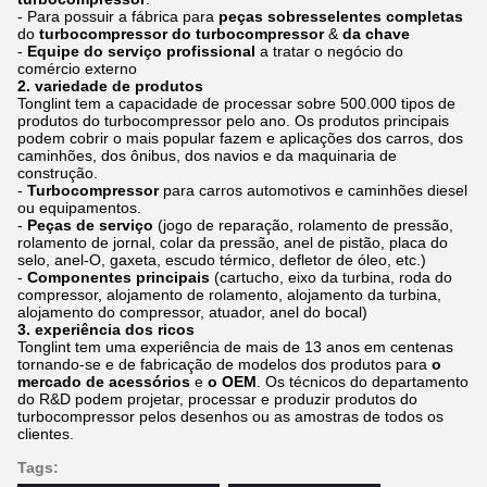
- Para possuir a fábrica para
peças sobresselentes completas
do
turbocompressor do turbocompressor
&
da chave
-
Equipe do serviço profissional
a tratar o negócio do
comércio externo
2. variedade de produtos
Tonglint tem a capacidade de processar sobre 500.000 tipos de
produtos do turbocompressor pelo ano. Os produtos principais
podem cobrir o mais popular fazem e aplicações dos carros, dos
caminhões, dos ônibus, dos navios e da maquinaria de
construção.
-
Turbocompressor
para carros automotivos e caminhões diesel
ou equipamentos.
-
Peças de serviço
(jogo de reparação, rolamento de pressão,
rolamento de jornal, colar da pressão, anel de pistão, placa do
selo, anel-O, gaxeta, escudo térmico, defletor de óleo, etc.)
-
Componentes principais
(cartucho, eixo da turbina, roda do
compressor, alojamento de rolamento, alojamento da turbina,
alojamento do compressor, atuador, anel do bocal)
3. experiência dos ricos
Tonglint tem uma experiência de mais de 13 anos em centenas
tornando-se e de fabricação de modelos dos produtos para
o
mercado de acessórios
e
o OEM
. Os técnicos do departamento
do R&D podem projetar, processar e produzir produtos do
turbocompressor pelos desenhos ou as amostras de todos os
clientes.
Tags: