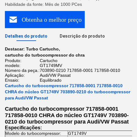
Habilidade da fonte: Mês de 1000 PCes
Obtenha o melhor preço
Detalhes do produto
Descrição do produto
Destacar:
Turbo Cartucho
,
cartucho do turbocompressor do chra
Produto:
Cartucho
modelo:
GT1749MV
Número da peça.:
703890-0210 717858-0001 717858-0010
Aplicação:
Audi/VW Passat
Ensaio:
Equilibrado
Cartucho do turbocompressor 717858-0001 717858-0010
CHRA do núcleo GT1749V 703890-0210 do turbocompressor
para Audi/VW Passat
Cartucho do turbocompressor 717858-0001
717858-0010 CHRA do núcleo GT1749V 703890-
0210 do turbocompressor para Audi/VW Passat
Especificações:
Modelo do turbocompressor:
GT1749V