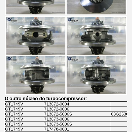
O outro núcleo do turbocompressor:
GT1749V
713672-0004
GT1749V
713672-0006
GT1749V
713672-5006S
03G25301
GT1749V
713673-0006
GT1749V
713673-5006S
GT1749V
717478-0001