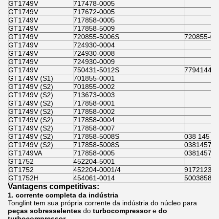
GT1749V
717478-0005
GT1749V
717672-0005
GT1749V
717858-0005
GT1749V
717858-5009
GT1749V
720855-5006S
720855-00
GT1749V
724930-0004
GT1749V
724930-0008
GT1749V
724930-0009
GT1749V
750431-5012S
7794144E0
GT1749V (S1)
701855-0001
GT1749V (S2)
701855-0002
GT1749V (S2)
713673-0003
GT1749V (S2)
717858-0001
GT1749V (S2)
717858-0002
GT1749V (S2)
717858-0004
GT1749V (S2)
717858-0007
GT1749V (S2)
717858-5008S
038 145 7
GT1749V (S2)
717858-5008S
03814570
GT1749VA
717858-0005
03814570
GT1752
452204-5001
GT1752
452204-0001/4
9172123(5
GT1752H
454061-0014
50038589
Vantagens competitivas:
1. corrente completa da indústria
Tonglint tem sua própria corrente da indústria do núcleo para
peças sobresselentes
do
turbocompressor
e
do
turbocompressor
.