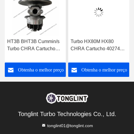
HT3B BHT3B Cummin/s
Turbo HX80M HX80
Turbo CHRA Cartucho
CHRA Cartucho 4027408
NTA855-P N14 Motor
para Acionamento de
Diesel 3529040
Gerador Marítimo
o
Obtenha o melhor preço
Obtenha o melhor preço
Cummin/s
Tonglint Turbo Technologies Co., Ltd.
tonglint01@tonglint.com