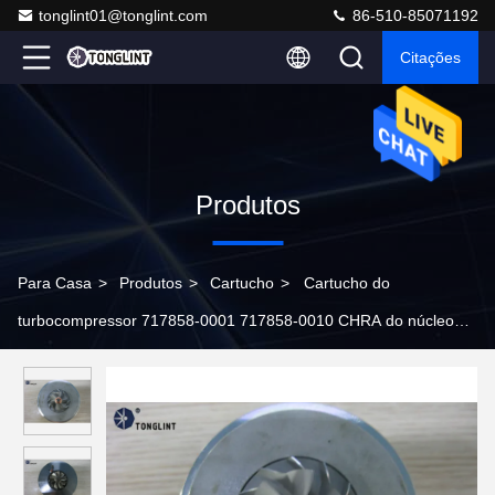
tonglint01@tonglint.com
86-510-85071192
Citações
Produtos
Para Casa
>
Produtos
>
Cartucho
>
Cartucho do
turbocompressor 717858-0001 717858-0010 CHRA do núcleo
GT1749V 703890-0210 do turbocompressor para Audi/VW
Passat