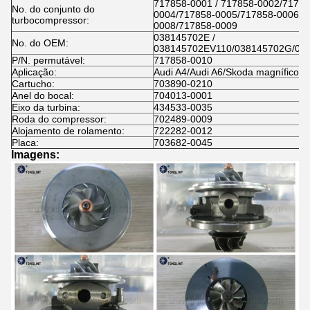
717858-0001 / 717858-0002/71785
No. do conjunto do
0004/717858-0005/717858-0006/7
turbocompressor:
0008/717858-0009
038145702E /
No. do OEM:
038145702EV110/038145702G/03
P/N. permutável:
717858-0010
Aplicação:
Audi A4/Audi A6/Skoda magnífico/
Cartucho:
703890-0210
Anel do bocal:
704013-0001
Eixo da turbina:
434533-0035
Roda do compressor:
702489-0009
Alojamento de rolamento:
722282-0012
Placa:
703682-0045
Imagens: