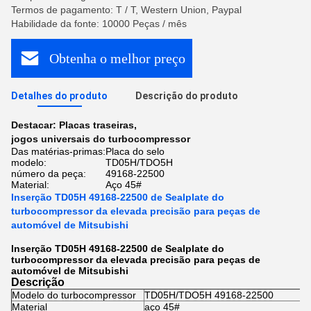
Termos de pagamento: T / T, Western Union, Paypal
Habilidade da fonte: 10000 Peças / mês
Obtenha o melhor preço
Detalhes do produto
Descrição do produto
Destacar:
Placas traseiras
,
jogos universais do turbocompressor
Das matérias-primas:
Placa do selo
modelo:
TD05H/TDO5H
número da peça:
49168-22500
Material:
Aço 45#
Inserção TD05H 49168-22500 de Sealplate do
turbocompressor da elevada precisão para peças de
automóvel de Mitsubishi
Inserção TD05H 49168-22500 de Sealplate do
turbocompressor da elevada precisão para peças de
automóvel de Mitsubishi
Descrição
Modelo do turbocompressor
TD05H/TDO5H 49168-22500
Material
aço 45#