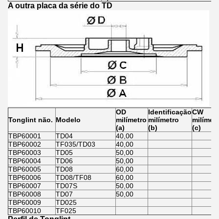
A outra placa da série do TD
OD
Identificação
CW
Tonglint não.
Modelo
milímetro
milímetro
milímet
(a)
(b)
(c)
TBP60001
TD04
40,00
TBP60002
TF035/TD03
40,00
TBP60003
TD05
50,00
TBP60004
TD06
50,00
TBP60005
TD08
60,00
TBP60006
TD08/TF08
60,00
TBP60007
TD07S
50,00
TBP60008
TD07
50,00
TBP60009
TD025
TBP60010
TF025