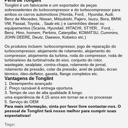
Perfil de Tonglint
Tonglint é um fabricante e um exportador de peças
sobresselentes do turbocompressor e do turbocompressor para
ambos os carros automotivos (Honda, Ford, , Hyundai, Audi,
Benz de Mecedes, Nissan, Mitsubishi, Pajero, Isuzu, Bora, BMW,
VW, Passat, Toyota, , Saab etc.) e caminhões diesel ou
equipamentos (Scania, HyundaiI, HITACHI, STYER, , Ford, ,
Benz, Hino, homem, Perkins, Caterpillar, KOMATSU, Cummins,
JOHN DEERE, Deutz, Daewoo, Kobelco etc.)
Os produtos incluem: turbocompressor, jogo de reparação do
turbocompressor, alojamento de rolamento, alojamento do
compressor, alojamento da turbina, roda do compressor, roda de
turbina/eixo da turbina/roda do eixo, conjunto do rotor,
wastegate, sealplate, contra-chapa, rolamento de jornal,
rolamento de pressão, colar da pressão, anel de pistão, écran
térmico, óleo-defletor, gaxeta, flange completos etc.
Vantagens de Tonglint
1. Desempenho avançado
2. Preço razoável & entrega oportuna
3. Tempo de uso de alta qualidade & longo.
uma experiência de 4,15 anos em tornar-se e no processar
5. Serviço do OEM
Para mais informação, sinta por favor livre contactar-nos. O
pessoal de Tonglint fará nosso melhor para cumprir suas
expectativas!
Tags: