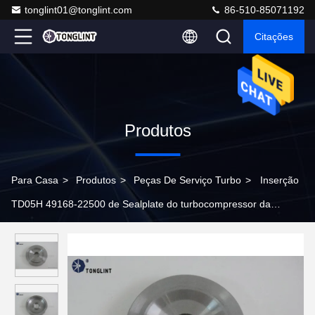
tonglint01@tonglint.com
86-510-85071192
Citações
Produtos
Para Casa
>
Produtos
>
Peças De Serviço Turbo
>
Inserção
TD05H 49168-22500 de Sealplate do turbocompressor da
elevada precisão para peças de automóvel de Mitsubishi