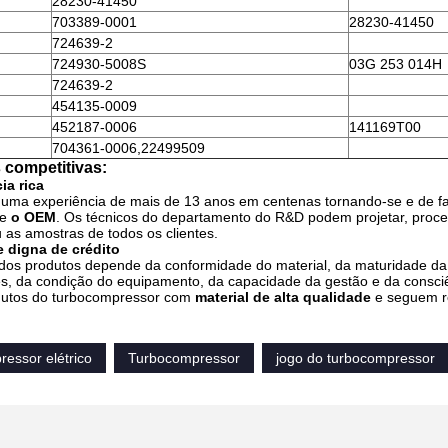
28230-41450
703389-0001
28230-41450
724639-2
724930-5008S
03G 253 014H
724639-2
454135-0009
452187-0006
141169T00
704361-0006,22499509
 competitivas:
ia rica
m uma experiência de mais de 13 anos em centenas tornando-se e de 
e
o OEM
. Os técnicos do departamento do R&D podem projetar, proce
as amostras de todos os clientes.
e digna de crédito
 dos produtos depende da conformidade do material, da maturidade da 
s, da condição do equipamento, da capacidade da gestão e da consciê
utos do turbocompressor com
material de alta qualidade
e seguem r
essor elétrico
Turbocompressor
jogo do turbocompressor