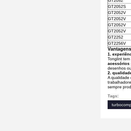
GT2052
GT2052S
GT2052V
GT2052V
GT2052V
GT2052V
GT2252
GT2256V
Vantagens
1. experiênc
Tonglint te
acessórios
desenhos ou 
2. qualidad
A qualidade
trabalhadore
sempre prod
Tags:
turbocompr