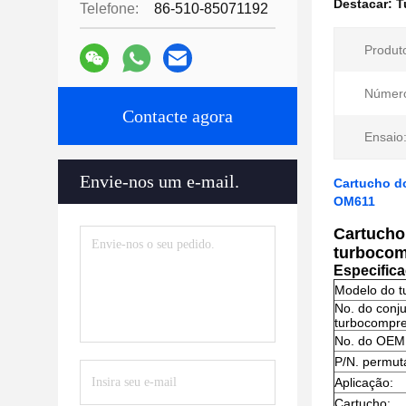
Destacar:
T
Telefone:
86-510-85071192
Produt
Número
Contacte agora
Ensaio
Envie-nos um e-mail.
Cartucho d
OM611
Cartucho
turbocom
Especific
Modelo do t
No. do conj
turbocompre
No. do OEM
P/N. permut
Aplicação:
Cartucho: