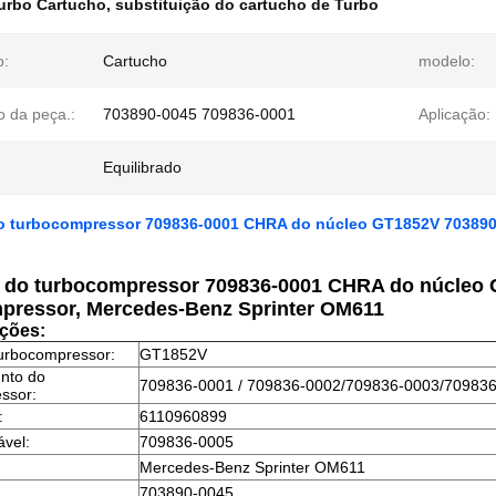
urbo Cartucho
,
substituição do cartucho de Turbo
o:
Cartucho
modelo:
 da peça.:
703890-0045 709836-0001
Aplicação:
:
Equilibrado
o turbocompressor 709836-0001 CHRA do núcleo GT1852V 703890-
 do turbocompressor 709836-0001 CHRA do núcleo 
pressor, Mercedes-Benz Sprinter OM611
ações:
urbocompressor:
GT1852V
unto do
709836-0001 / 709836-0002/709836-0003/70983
ssor:
:
6110960899
ável:
709836-0005
Mercedes-Benz Sprinter OM611
703890-0045