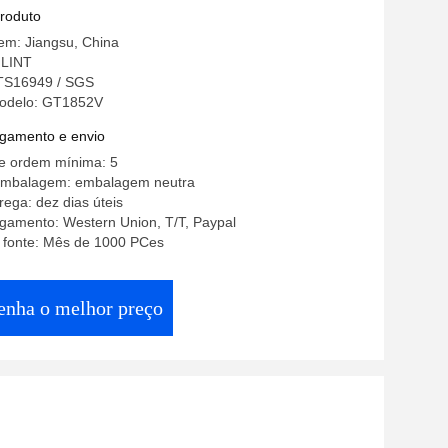
ressor, Mercedes-Benz Sprinter
produto
em: Jiangsu, China
LINT
 TS16949 / SGS
odelo: GT1852V
gamento e envio
e ordem mínima: 5
embalagem: embalagem neutra
ega: dez dias úteis
gamento: Western Union, T/T, Paypal
a fonte: Mês de 1000 PCes
enha o melhor preço