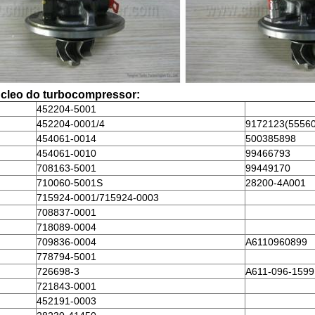
úcleo do turbocompressor:
452204-5001
452204-0001/4
9172123(5556
454061-0014
500385898
454061-0010
99466793
708163-5001
99449170
710060-5001S
28200-4A001
715924-0001/715924-0003
708837-0001
718089-0004
709836-0004
A6110960899
778794-5001
726698-3
A611-096-1599
721843-0001
452191-0003