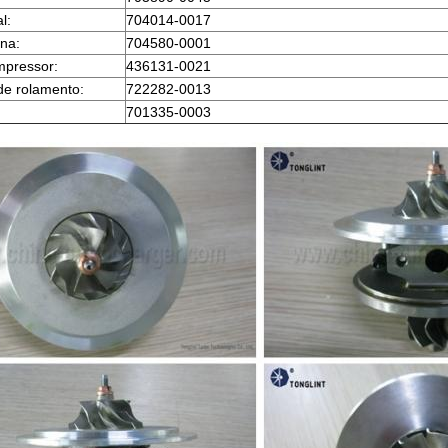
l:
704014-0017
ina:
704580-0001
mpressor:
436131-0021
de rolamento:
722282-0013
701335-0003