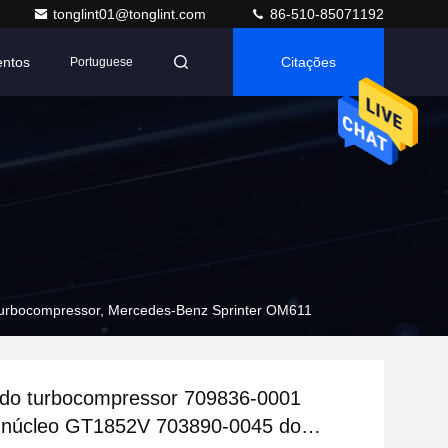
tonglint01@tonglint.com
86-510-85071192
entos
Citações
Portuguese
urbocompressor, Mercedes-Benz Sprinter OM611
 do turbocompressor 709836-0001
núcleo GT1852V 703890-0045 do