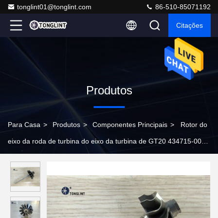
tonglint01@tonglint.com
86-510-85071192
Citações
Produtos
Para Casa
>
Produtos
>
Componentes Principais
>
Rotor do
eixo da roda de turbina do eixo da turbina de GT20 434715-0013
para o turbocompressor 721843-0001 CHRA 451298-0019 da
GUARDA FLORESTAL de Ford