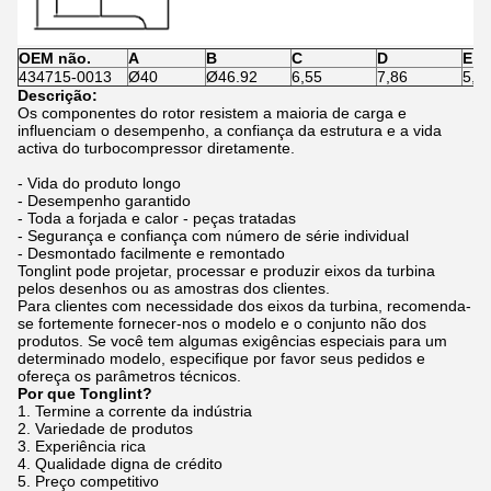
OEM não.
A
B
C
D
E
434715-0013
Ø40
Ø46.92
6,55
7,86
5,0
Descrição:
Os componentes do rotor resistem a maioria de carga e
influenciam o desempenho, a confiança da estrutura e a vida
activa do turbocompressor diretamente.
- Vida do produto longo
- Desempenho garantido
- Toda a forjada e calor - peças tratadas
- Segurança e confiança com número de série individual
- Desmontado facilmente e remontado
Tonglint pode projetar, processar e produzir eixos da turbina
pelos desenhos ou as amostras dos clientes.
Para clientes com necessidade dos eixos da turbina, recomenda-
se fortemente fornecer-nos o modelo e o conjunto não dos
produtos. Se você tem algumas exigências especiais para um
determinado modelo, especifique por favor seus pedidos e
ofereça os parâmetros técnicos.
Por que Tonglint?
1. Termine a corrente da indústria
2. Variedade de produtos
3. Experiência rica
4. Qualidade digna de crédito
5. Preço competitivo