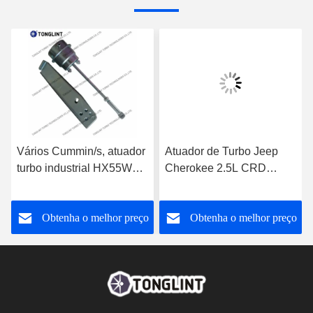
Vários Cummin/s, atuador
Atuador de Turbo Jeep
turbo industrial HX55W
Cherokee 2.5L CRD
para turbocompressor
RHF4 35242096F para
3592778
Turbocompressor
o
Obtenha o melhor preço
Obtenha o melhor preço
VF40A013 VA70