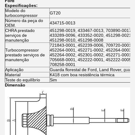
Ford
Especificações:
Modelo do
GT20
turbocompressor
Número da peça do
434715-0013
OEM.
CHRA prestado
451298-0019, 433467-0013, 703890-0017, 
serviços de
433289-0096, 433352-0020, 451298-0021, 
manutenção
451298-0010, 451298-0008
721843-0001, 452239-0006, 709720-0001, 
Turbocompressor
452264-0001, 452271-0002, 452264-0003, 
prestado serviços de
452264-0002, 452301-0002, 452271-0001, 
manutenção
705668-0001, 452222-0001, 452222-0005, 
708258-0001
Aplicação
Guarda florestal de Ford, Land Rover,
guarda 
Material
K418 com boa resistência térmica
Teste do equilíbrio
Sim
Dimensão