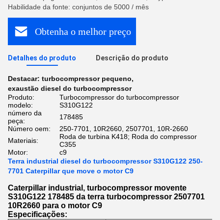
Habilidade da fonte: conjuntos de 5000 / mês
Obtenha o melhor preço
Detalhes do produto
Descrição do produto
Destacar:
turbocompressor pequeno
,
exaustão diesel do turbocompressor
Produto:
Turbocompressor do turbocompressor
modelo:
S310G122
número da
178485
peça:
Número oem:
250-7701, 10R2660, 2507701, 10R-2660
Roda de turbina K418; Roda do compressor
Materiais:
C355
Motor:
c9
Terra industrial diesel do turbocompressor S310G122 250-
7701 Caterpillar que move o motor C9
Caterpillar industrial, turbocompressor movente
S310G122 178485 da terra turbocompressor 2507701
10R2660 para o motor C9
Especificações: