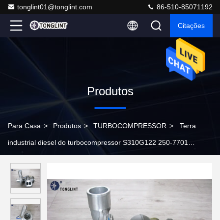
tonglint01@tonglint.com
86-510-85071192
Citações
Produtos
Para Casa
>
Produtos
>
TURBOCOMPRESSOR
>
Terra
industrial diesel do turbocompressor S310G122 250-7701
Caterpillar que move o motor C9