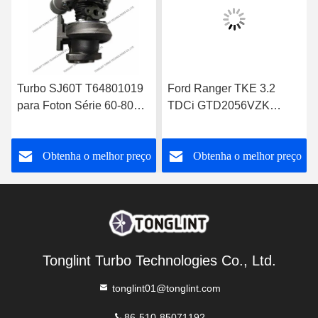
Turbo SJ60T T64801019
Ford Ranger TKE 3.2
para Foton Série 60-80
TDCi GTD2056VZK
GT25 para Perkins 1004-
822182-0008
4T Turbocharger
FB3Q6K682DB
o
Obtenha o melhor preço
Obtenha o melhor preço
Tonglint Turbo Technologies Co., Ltd.
tonglint01@tonglint.com
86-510-85071192