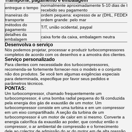
Transporte, pagamento e embalagem
normalmente aproximadamente 5-10 dias de trab
entregue o tempo
recebido seu pagamento
maneiras do
ordem pequena: expresso de ar (DHL, FEDEX, U
transporte
ordem grande: pelo mar
métodos do
T/T, união ocidental, paypal
pagamento
detalhes da
caixa forte da caixa, embalagem neutra
embalagem
Desenvolva o serviço
Nós podemos projetar, processar e produzir turbocompressores
completos de acordo com os desenhos e a amostra dos clientes.
Serviço personalizado
Para clientes com necessidade dos turbocompressores,
recomenda-se fortemente fornecer-nos o modelo e o conjunto
não dos produtos. Se você tem algumas exigências especiais
para determinada, especifique por favor seus pedidos e
parâmetros técnicos.
PONTAS:
Um turbocompressor, chamado frequentemente um
turbocompressor, é uma bomba radial pequena do fã conduzida
pela energia dos gás de exaustão de um motor. Um
turbocompressor consiste em uma turbina e em um compressor
em um eixo compartilhado. A seção da turbina de um
turbocompressor é um motor de calor em si mesmo. Converte a
energia calorífica da exaustão ao poder, que conduz então o
compressor, o ar ambiental de compressão e o fornecimento
dele ao colector de admissão do ar do motor em de alta pressão,