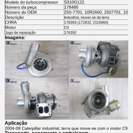
Modelo do turbocompressor
S310G122
Número da peça
178485
Número do OEM
250-7701, 10R2660, 2507701, 10R
Descrição
Industrial, mover-se da terra
CHRA
178393 (172832, 2116960)
Motor
C9
Jogo de reparação
176392
Imagens:
Aplicação
2004-08 Caterpillar industrial, terra que move-se com o motor C9