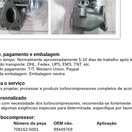
e, pagamento e embalagem
 o tempo: Normalmente
aproximadamente 5-10 dias de trabalho após 
do transporte: DHL, Fedex, UPS, EMS, TNT, etc.
o pagamento: T/T, Western Union, Paypal
 da embalagem: Embalagem neutra
a o serviço
 projetar, processar e produzir turbocompressores completos de aco
ersonalizado
es com necessidade dos turbocompressores, recomenda-se fortemente f
algumas exigências especiais para determinada, especifique por favo
urbocompressor:
Número da peça
OEM não.
Aplicação
708162-5001
99449769