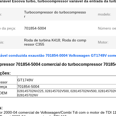
ariável Escova turbo
,
turbocompressor variável da entrada da tur
Turbocompressor do turbocompresso
o:
modelo:
r
 da peça:
701854-5004
Número o
Roda de turbina K418; Roda do comp
is:
Motor:
ressor C355
riável conduzida exaustão 701854-0004 Volkswagen GT1749V come
ressor 701854-5004 comercial do turbocompressor 70185
ações:
GT1749V
essor
peça
701854-5004
028145702NV225, 028145702V500, 028145702NV500, 028145702N
 OEM
028145702NV
s:
or 2000-04 comercial de Volkswagen/Combi Tdi com o motor de TDI 1