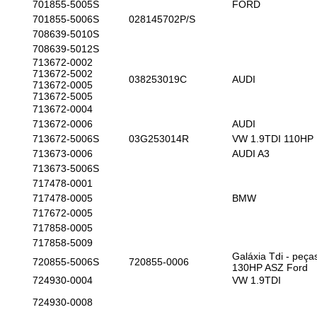
701855-5005S
FORD
701855-5006S
028145702P/S
708639-5010S
708639-5012S
713672-0002
713672-5002
038253019C
AUDI
713672-0005
713672-5005
713672-0004
713672-0006
AUDI
713672-5006S
03G253014R
VW 1.9TDI 110HP
713673-0006
AUDI A3
713673-5006S
717478-0001
717478-0005
BMW
717672-0005
717858-0005
717858-5009
Galáxia Tdi - peça
720855-5006S
720855-0006
130HP ASZ Ford
724930-0004
VW 1.9TDI
724930-0008