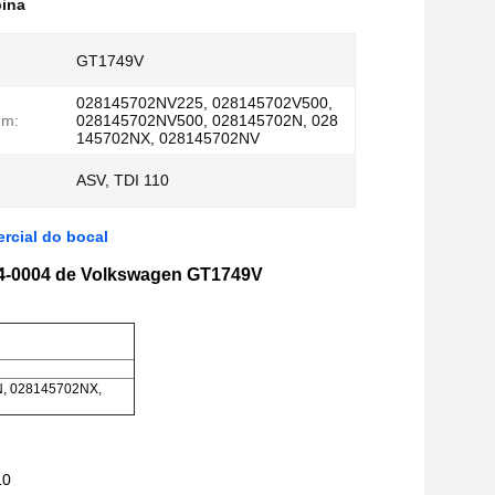
bina
GT1749V
028145702NV225, 028145702V500,
em:
028145702NV500, 028145702N, 028
145702NX, 028145702NV
ASV, TDI 110
rcial do bocal
4-0004 de Volkswagen GT1749V
, 028145702NX,
10