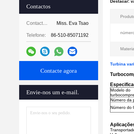
Destacar:
v
Contactos
Produt
Contactos:
Miss. Eva Tsao
número
Telefone:
86-510-85071192
Materia
Turbina va
Contacte agora
Turbocomp
Especific
Modelo do
Envie-nos um e-mail.
turbocompr
Número da 
Número do
Aplicaçõe
Transportad