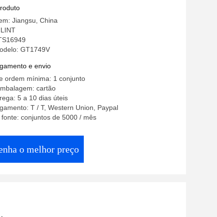
produto
em: Jiangsu, China
LINT
 TS16949
odelo: GT1749V
gamento e envio
e ordem mínima: 1 conjunto
embalagem: cartão
ega: 5 a 10 dias úteis
gamento: T / T, Western Union, Paypal
 fonte: conjuntos de 5000 / mês
enha o melhor preço