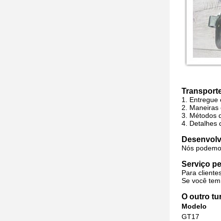
Transport
1. Entregue
2.
Maneiras 
3.
Métodos d
4.
Detalhes
Desenvolv
Nós podemos
Serviço p
Para client
Se você tem 
O outro t
Modelo
GT17