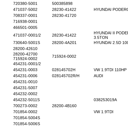
720380-5001
500385898
471037-5002
28230-41422
HYUNDAI PODER
708337-0001
28230-41720
716938-0001
466501-0005
HYUNDAI II POD
471037-0001/2
28230-41422
3.5TON
730640-5001S
28200-4A201
HYUNDAI 2.5D 10
28200-42610
28200-42700
715924-0002
715924-0002
454231-0001/2
454231-0003
028145702H
VW 1.9TDI 110HP
454231-0006
028145702R/H
AUDI
454231-0010
454231-5007
454232-0002
454232-5011S
038253019A
700273-0002
28200-4B160
701854-0002
VW 1.9TDI
701854-5004S
701854-5006S