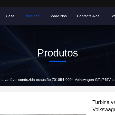
Casa
Produtos
Sobre Nós
Contacte-Nos
Ev
Produtos
ina variável conduzida exaustão 701854-0004 Volkswagen GT1749V co
Turbina v
Volkswag