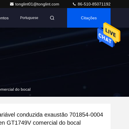
tonglint01@tonglint.com
86-510-85071192
entos
Citações
Portuguese
mercial do bocal
ariável conduzida exaustão 701854-0004
en GT1749V comercial do bocal