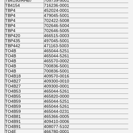
TB4150/RHB7
705739-5001
TB4154
716236-0001
TBP4
452024-0001
TBP4
479045-5001
TBP4
702422-5008
TBP4
702646-5004
TBP4
702646-5005
TBP420
466515-0003
TBP435
497045-5001
TBP442
471163-5003
TO4B
465044-5251
TO4B
465044-5261
TO4B
465570-0002
TO4B
700836-5001
TO4B
700836-5001
TO4B18
409570-0016
TO4B27
409300-0010
TO4B27
409300-0001
TO4B53
465044-5261
TO4B55
465820-0000
TO4B59
465044-5251
TO4B59
465044-5261
TO4B59
465044-0231
TO4B81
465366-0005
TO4B91
409410-0006
TO4B91
408077-5102
TO4E
466780-0001