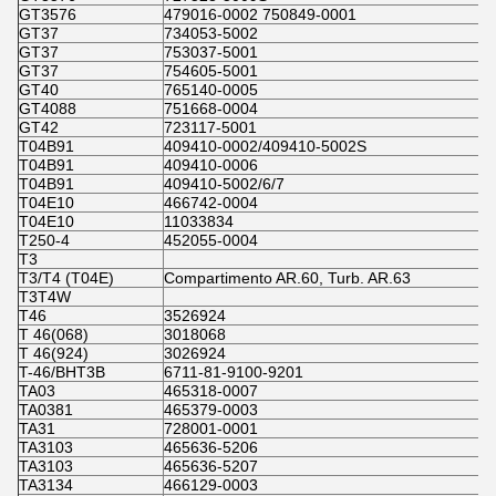
GT3576
479016-0002 750849-0001
GT37
734053-5002
GT37
753037-5001
GT37
754605-5001
GT40
765140-0005
GT4088
751668-0004
GT42
723117-5001
T04B91
409410-0002/409410-5002S
T04B91
409410-0006
T04B91
409410-5002/6/7
T04E10
466742-0004
T04E10
11033834
T250-4
452055-0004
T3
T3/T4 (T04E)
Compartimento AR.60, Turb. AR.63
T3T4W
T46
3526924
T 46(068)
3018068
T 46(924)
3026924
T-46/BHT3B
6711-81-9100-9201
TA03
465318-0007
TA0381
465379-0003
TA31
728001-0001
TA3103
465636-5206
TA3103
465636-5207
TA3134
466129-0003