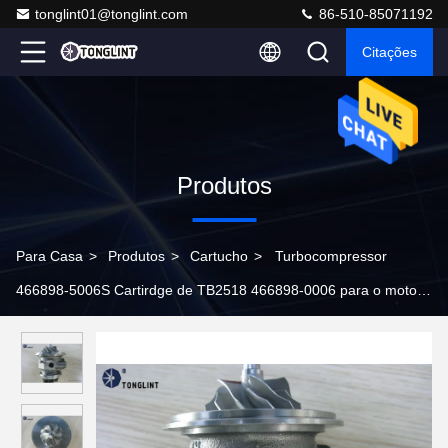
tonglint01@tonglint.com
86-510-85071192
Citações
Produtos
Para Casa
>
Produtos
>
Cartucho
>
Turbocompressor
466898-5006S Cartirdge de TB2518 466898-0006 para o motor
de Isuzu 4BD1