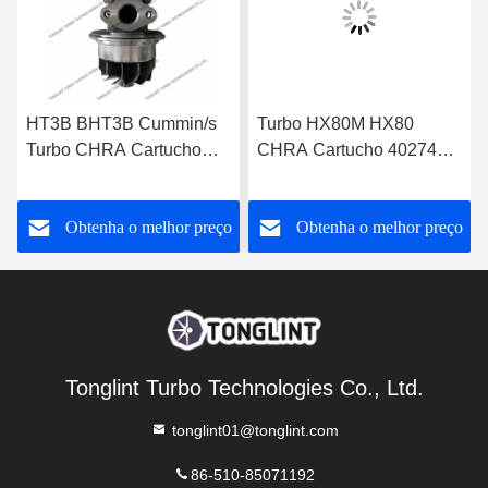
HT3B BHT3B Cummin/s
Turbo HX80M HX80
Turbo CHRA Cartucho
CHRA Cartucho 4027408
NTA855-P N14 Motor
para Acionamento de
Diesel 3529040
Gerador Marítimo
o
Obtenha o melhor preço
Obtenha o melhor preço
Cummin/s
Tonglint Turbo Technologies Co., Ltd.
tonglint01@tonglint.com
86-510-85071192