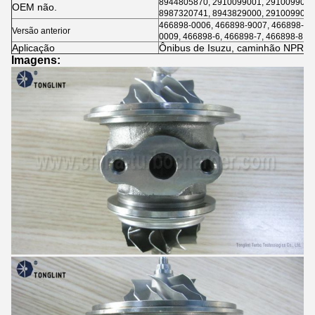
8944805870, 2910099001, 2910099000,
OEM não.
8987320741, 8943829000, 2910099001
466898-0006, 466898-9007, 466898-00
Versão anterior
0009, 466898-6, 466898-7, 466898-8, 4
Aplicação
Ônibus de Isuzu, caminhão NPR
Imagens: