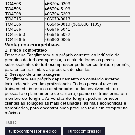
TO4E08
466704-0203
TO4E08
466704-5103
TO4E08
466704-5203
TO4E15
466670-0013
TO4E66
466646-0019 (366.096.4199)
TO4E66
466646-5041
TO4E66-3
466646-5022
TO4E66-5
465600-0005
Vantagens competitivas:
1. Preço competitivo
Desde que Tonglint tem sua própria corrente da indústria de
produtos do turbocompressor, o custo de todas as peças
sobresselentes do turbocompressor pode ser controlado por nós,
para encontrar todas as procuras de clientes.
2.
Serviço de uma paragem
Tonglint tem seu próprio departamento do comércio externo,
incluindo seis vendas profissionais. Todo o pessoal teve um
treinamento interno se centrar sobre o desenvolvimento do
pessoal e o planeamento de carreira, quando se transforma um
membro de Tonglint. As vendas de Tonglint podem fornecer
clientes as soluções as mais detalhadas, as mais econômicas e
apropriadas, para encontrar suas procuras reais em comprar no
máximo.
Tags:
turbocompressor elétrico
Turbocompressor