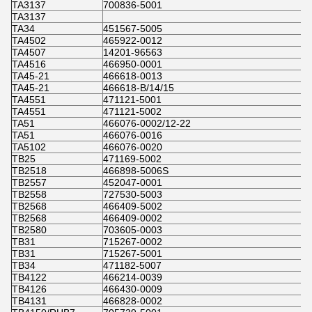
TA3137
700836-5001
TA3137
TA34
451567-5005
TA4502
465922-0012
TA4507
14201-96563
TA4516
466950-0001
TA45-21
466618-0013
TA45-21
466618-B/14/15
TA4551
471121-5001
TA4551
471121-5002
TA51
466076-0002/12-22
TA51
466076-0016
TA5102
466076-0020
TB25
471169-5002
TB2518
466898-5006S
TB2557
452047-0001
TB2558
727530-5003
TB2568
466409-5002
TB2568
466409-0002
TB2580
703605-0003
TB31
715267-0002
TB31
715267-5001
TB34
471182-5007
TB4122
466214-0039
TB4126
466430-0009
TB4131
466828-0002