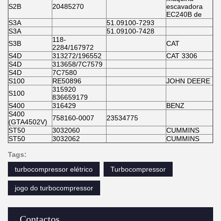
S2B
20485270
escavadora
EC240B de
S3A
51.09100-7293
S3A
51.09100-7428
118-
S3B
CAT
2284/167972
S4D
313272/196552
CAT 3306
S4D
313658/7C7579
S4D
7C7580
S100
RE50896
JOHN DEERE
315920
S100
836659179
S400
316429
BENZ
S400
758160-0007
23534775
(GTA4502V)
ST50
3032060
CUMMINS
ST50
3032062
CUMMINS
Tags:
turbocompressor elétrico
Turbocompressor
jogo do turbocompressor
Contactos