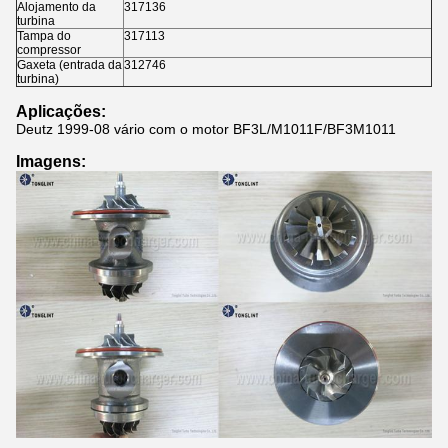
Alojamento da
317136
turbina
Tampa do
317113
compressor
Gaxeta (entrada da
312746
turbina)
Aplicações:
Deutz 1999-08 vário com o motor BF3L/M1011F/BF3M1011
Imagens: