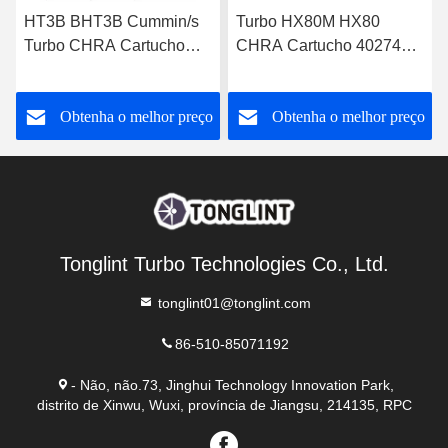
HT3B BHT3B Cummin/s
Turbo HX80M HX80
Turbo CHRA Cartucho
CHRA Cartucho 4027408
NTA855-P N14 Motor
para Acionamento de
Diesel 3529040
Gerador Marítimo
o
Obtenha o melhor preço
Obtenha o melhor preço
Cummin/s
Tonglint Turbo Technologies Co., Ltd.
tonglint01@tonglint.com
86-510-85071192
- Não, não.73, Jinghui Technology Innovation Park,
distrito de Xinwu, Wuxi, província de Jiangsu, 214135, RPC