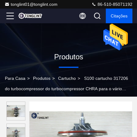
tonglint01@tonglint.com
86-510-85071192
Citações
Produtos
Para Casa
>
Produtos
>
Cartucho
>
S100 cartucho 317206
do turbocompressor do turbocompressor CHRA para o vário
motor do caminhão