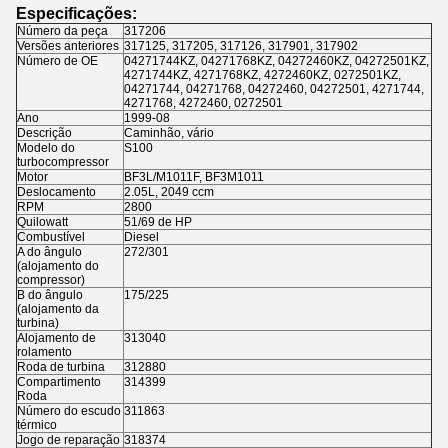
Especificações:
Número da peça
317206
Versões anteriores
317125, 317205, 317126, 317901, 317902
Número de OE
04271744KZ, 04271768KZ, 04272460KZ, 04272501KZ,
4271744KZ, 4271768KZ, 4272460KZ, 0272501KZ,
04271744, 04271768, 04272460, 04272501, 4271744,
4271768, 4272460, 0272501
Ano
1999-08
Descrição
Caminhão, vário
Modelo do
S100
turbocompressor
Motor
BF3L/M1011F, BF3M1011
Deslocamento
2.05L, 2049 ccm
RPM
2800
Quilowatt
51/69 de HP
Combustível
Diesel
Α do ângulo
272/301
(alojamento do
compressor)
Β do ângulo
175/225
(alojamento da
turbina)
Alojamento de
313040
rolamento
Roda de turbina
312880
Compartimento
314399
Roda
Número do escudo
311863
térmico
Jogo de reparação
318374