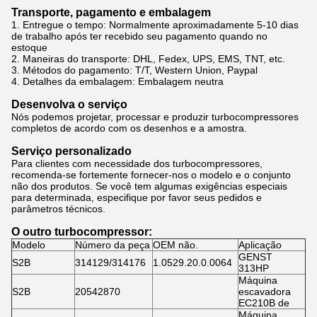
Transporte, pagamento e embalagem
1. Entregue o tempo: Normalmente
aproximadamente 5-10 dias
de trabalho após ter recebido seu pagamento quando no
estoque
2.
Maneiras do transporte: DHL, Fedex, UPS, EMS, TNT, etc.
3.
Métodos do pagamento: T/T, Western Union, Paypal
4.
Detalhes da embalagem: Embalagem neutra
Desenvolva o serviço
Nós podemos projetar, processar e produzir turbocompressores
completos de acordo com os desenhos e a amostra.
Serviço personalizado
Para clientes com necessidade dos turbocompressores,
recomenda-se fortemente fornecer-nos o modelo e o conjunto
não dos produtos. Se você tem algumas exigências especiais
para determinada, especifique por favor seus pedidos e
parâmetros técnicos.
O outro turbocompressor:
Modelo
Número da peça
OEM não.
Aplicação
GENST
S2B
314129/314176
1.0529.20.0.0064
313HP
Máquina
S2B
20542870
escavadora
EC210B de
Máquina