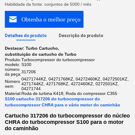
Habilidade da fonte: conjuntos de 5000 / mês
Obtenha o melhor preço
Detalhes do produto
Descrição do produto
Destacar:
Turbo Cartucho
,
substituição do cartucho de Turbo
Produto:
Turbocompressor do turbocompressor
modelo:
S100
número
317206
da peça:
04271744KZ, 04271768KZ, 04272460KZ, 04272501KZ,
Número
4271744KZ, 4271768KZ, 4272460KZ, 0272501KZ,
oem:
04271744
Material:
Roda de turbina K418; Roda do compressor C355
S100 cartucho 317206 do turbocompressor do
turbocompressor CHRA para o vário motor do caminhão
Cartucho 317206 do turbocompressor do núcleo
CHRA do turbocompressor S100 para o motor
do caminhão