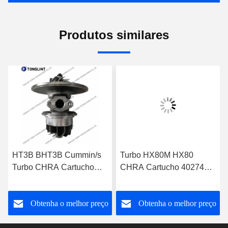
Produtos similares
HT3B BHT3B Cummin/s
Turbo HX80M HX80
Turbo CHRA Cartucho
CHRA Cartucho 4027408
NTA855-P N14 Motor
para Acionamento de
Diesel 3529040
Gerador Marítimo
o
Obtenha o melhor preço
Obtenha o melhor preço
Cummin/s