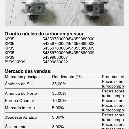
O outro núcleo do turbocompressor:
KP35
54359700000/54359880000
KP35
54359700002/54359880002
KP35
54359700005/54359880005
KP35
54359700009/54359880009
KP39
54399880007
BV39/KP39
54399880022
Mercado das vendas:
Mercados principais
Rendimento (%)
Produtos princ
Peças sobress
Ámérica do Sul
35,00%
turbocompress
Peças sobress
America do Norte
35,00%
turbocompress
Europa Oriental
10,00%
Peças sobress
Peças sobress
Mercado interno
5,00%
turbocompress
Peças sobress
3Sudeste Asiático
5,00%
turbocompress
Peças sobress
Ásia oriental
3,00%