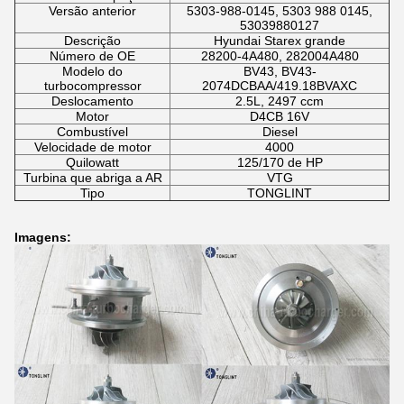
Versão anterior
5303-988-0145, 5303 988 0145,
53039880127
Descrição
Hyundai Starex grande
Número de OE
28200-4A480, 282004A480
Modelo do
BV43, BV43-
turbocompressor
2074DCBAA/419.18BVAXC
Deslocamento
2.5L, 2497 ccm
Motor
D4CB 16V
Combustível
Diesel
Velocidade de motor
4000
Quilowatt
125/170 de HP
Turbina que abriga a AR
VTG
Tipo
TONGLINT
Imagens: