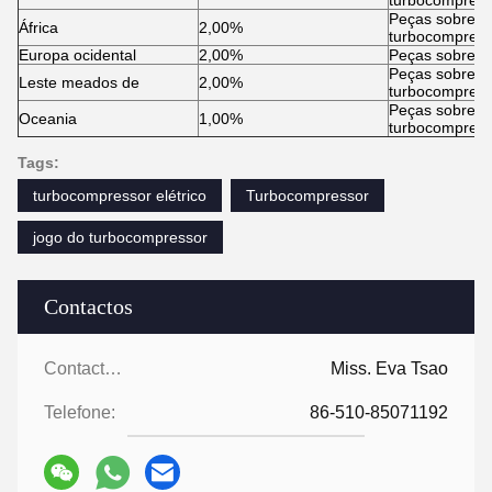
turbocompress
Peças sobress
África
2,00%
turbocompress
Europa ocidental
2,00%
Peças sobress
Peças sobress
Leste meados de
2,00%
turbocompress
Peças sobress
Oceania
1,00%
turbocompress
Tags:
turbocompressor elétrico
Turbocompressor
jogo do turbocompressor
Contactos
Contactos:
Miss. Eva Tsao
Telefone:
86-510-85071192