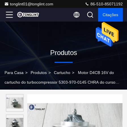
tonglint01@tonglint.com
86-510-85071192
Citações
Produtos
Para Casa
>
Produtos
>
Cartucho
>
Motor D4CB 16V do
cartucho do turbocompressor 5303-970-0145 CHRA do curso
BV43 5303-988-0145 da carga de Hyundai