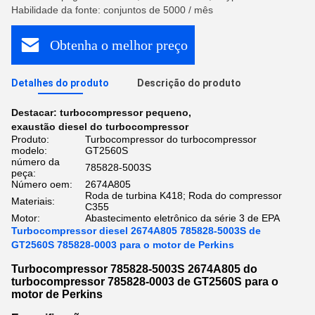
Habilidade da fonte: conjuntos de 5000 / mês
Obtenha o melhor preço
Detalhes do produto
Descrição do produto
Destacar:
turbocompressor pequeno
,
exaustão diesel do turbocompressor
Produto:
Turbocompressor do turbocompressor
modelo:
GT2560S
número da
785828-5003S
peça:
Número oem:
2674A805
Roda de turbina K418; Roda do compressor
Materiais:
C355
Motor:
Abastecimento eletrônico da série 3 de EPA
Turbocompressor diesel 2674A805 785828-5003S de
GT2560S 785828-0003 para o motor de Perkins
Turbocompressor 785828-5003S 2674A805 do
turbocompressor 785828-0003 de GT2560S para o
motor de Perkins