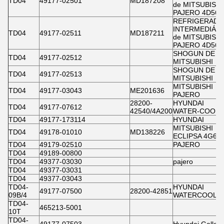
TD04
49177-02501
MD187208
de MITSUBISHI
PAJERO 4D56
REFRIGERAD
INTERMEDIÁR
TD04
49177-02511
MD187211
de MITSUBISHI
PAJERO 4D56
SHOGUN DE
TD04
49177-02512
MITSUBISHI
SHOGUN DE
TD04
49177-02513
MITSUBISHI
MITSUBISHI
TD04
49177-03043
ME201636
PAJERO
28200-
HYUNDAI
TD04
49177-07612
42540/4A200
WATER-COOL
TD04
49177-173114
HYUNDAI
MITSUBISHI
TD04
49178-01010
MD138226
ECLIPSA 4G63
TD04
49179-02510
PAJERO
TD04
49189-00800
TD04
49377-03030
pajero
TD04
49377-03031
TD04
49377-03043
TD04-
HYUNDAI
49177-07500
28200-42851
09B/4
WATERCOOLE
TD04-
465213-5001
10T
TD04-
49177-07503
Hyundai Gallop