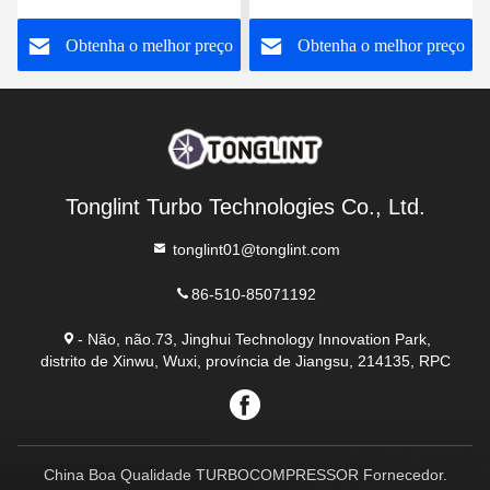
4T Turbocharger
FB3Q6K682DB
o
Obtenha o melhor preço
Obtenha o melhor preço
Tonglint Turbo Technologies Co., Ltd.
tonglint01@tonglint.com
86-510-85071192
- Não, não.73, Jinghui Technology Innovation Park,
distrito de Xinwu, Wuxi, província de Jiangsu, 214135, RPC
China Boa Qualidade TURBOCOMPRESSOR Fornecedor.