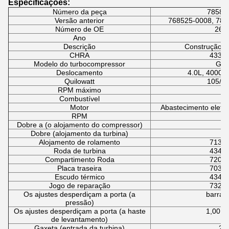
Especificações:
Número da peça
78582
Versão anterior
768525-0008, 785
Número de OE
267
Ano
2
Descrição
Construção de
CHRA
4332
Modelo do turbocompressor
GT2
Deslocamento
4.0L, 4000 c
Quilowatt
105/1
RPM máximo
2
Combustível
Di
Motor
Abastecimento eletrô
RPM
1
Dobre a (o alojamento do compressor)
1
Dobre (alojamento da turbina)
1
Alojamento de rolamento
7137
Roda de turbina
4347
Compartimento Roda
7209
Placa traseira
7036
Escudo térmico
4346
Jogo de reparação
7322
Os ajustes desperdiçam a porta (a
barra 
pressão)
Os ajustes desperdiçam a porta (a haste
1,00 m
de levantamento)
Gaxeta (entrada da turbina)
21