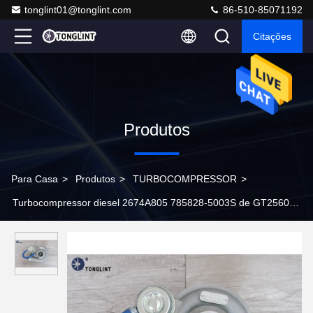
tonglint01@tonglint.com
86-510-85071192
Citações
Produtos
Para Casa
>
Produtos
>
TURBOCOMPRESSOR
>
Turbocompressor diesel 2674A805 785828-5003S de GT2560S
785828-0003 para o motor de Perkins