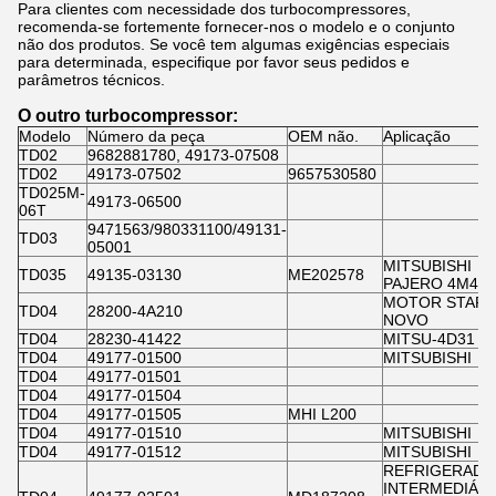
Para clientes com necessidade dos turbocompressores,
recomenda-se fortemente fornecer-nos o modelo e o conjunto
não dos produtos. Se você tem algumas exigências especiais
para determinada, especifique por favor seus pedidos e
parâmetros técnicos.
O outro turbocompressor:
Modelo
Número da peça
OEM não.
Aplicação
TD02
9682881780, 49173-07508
TD02
49173-07502
9657530580
TD025M-
49173-06500
06T
9471563/980331100/49131-
TD03
05001
MITSUBISHI
TD035
49135-03130
ME202578
PAJERO 4M40
MOTOR STARE
TD04
28200-4A210
NOVO
TD04
28230-41422
MITSU-4D31
TD04
49177-01500
MITSUBISHI
TD04
49177-01501
TD04
49177-01504
TD04
49177-01505
MHI L200
TD04
49177-01510
MITSUBISHI
TD04
49177-01512
MITSUBISHI
REFRIGERAD
INTERMEDIÁR