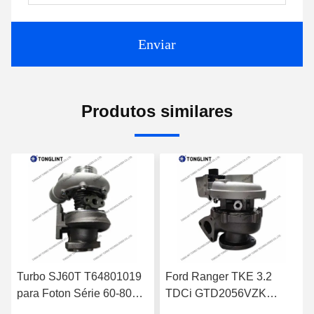
Enviar
Produtos similares
Turbo SJ60T T64801019
Ford Ranger TKE 3.2
para Foton Série 60-80
TDCi GTD2056VZK
GT25 para Perkins 1004-
822182-0008