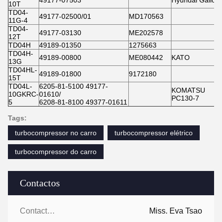
10T
TD04-
49177-02500/01
MD170563
11G-4
TD04-
49177-03130
ME202578
12T
TD04H
49189-01350
1275663
TD04H-
49189-00800
ME080442
KATO
13G
TD04HL-
49189-01800
9172180
15T
TD04L-
6205-81-5100 49177-
KOMATSU
10GKRC-
01610/
PC130-7
5
6208-81-8100 49377-01611
Tags:
turbocompressor no carro
turbocompressor elétrico
turbocompressor do carro
Contactos
Contactos:
Miss. Eva Tsao