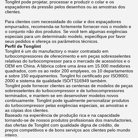
Tonglint pode projetar, processar e produzir o colar e os
espaçadores da pressão pelos desenhos ou as amostras dos
clientes.
Para clientes com necessidade do colar e dos espaçadores
empurrados, recomenda-se fortemente fornecer-nos o modelo e
o conjunto não dos produtos. Se você tem algumas exigências
especiais para um determinado modelo, especifique por favor
seus pedidos e ofereça os parâmetros técnicos.
Perfil de Tonglint
Tonglint é um do manufactory o maior contratado em
turbocompressores de oferecimento e em peças sobresselentes
relativas do turbocompressor para o mercado de acessórios e o
OEM em China. A fábrica cobre uma área em 15.000 medidores
quadrados, com os ao redor 200 emplyees, os 10 departamentos
e sobre 150 equipamentos. Tonglint foi certificado por ISO9001:
2000 e sistema de qualidade ISO/TS16949 também.
Tonglint pode fornecer clientes as centenas de modelos de peças
sobresselentes do turbocompressor e de turbocompressores
terminados, e mantem-se em desenvolver modelos novos
continuamente. Tonglint pode igualmente personalizar produtos
do turbocompressor pelas exigências especiais, as amostras e
as cópias dos clientes.
Baseado na experiência de produção rica e na capacidade
tornando-se de nossos produtos profissionais dos manufactories,
das ofertas de Tonglint com qualidade digna de crédito, de
preços competitivos e de bons serviços aos clientes pelo mundo
inteiro.