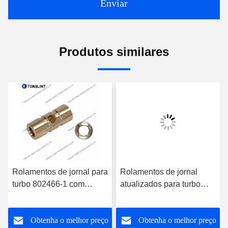
Enviar
Produtos similares
Rolamentos de jornal para
Rolamentos de jornal
turbo 802466-1 com
atualizados para turbo
cunha de óleo
777687-1 com cunha de
óleo
o
Obtenha o melhor preço
Obtenha o melhor preço