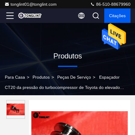
tonglint01@tonglint.com
86-510-88679960
Citações
Produtos
Para Casa
>
Produtos
>
Peças De Serviço
>
Espaçador
CT20 da pressão do turbocompressor de Toyota do elevado
desempenho para o selo de carbono