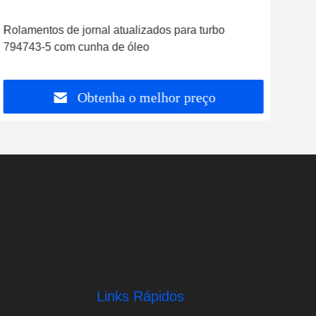
Rolamentos de jornal atualizados para turbo
Jogo
794743-5 com cunha de óleo
jogo
de 
GT1
Obtenha o melhor preço
Links Rápidos