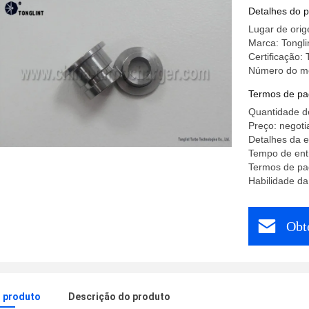
turbocom
Detalhes do 
Lugar de ori
Marca: Tongli
Certificação:
Número do m
Termos de pa
Quantidade d
Preço: negoti
Detalhes da e
Tempo de ent
Termos de pa
Habilidade d
Obt
o produto
Descrição do produto