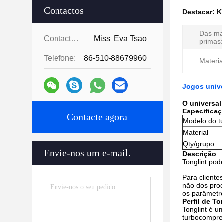
Contactos
Destacar:
K
Das ma
Contactos:
Miss. Eva Tsao
primas
Telefone:
86-510-88679960
Materia
Jogos univ
O universa
Especificaç
Contacte agora
Modelo do t
Material
Qty/grupo
Envie-nos um e-mail.
Descrição
Tonglint pod
Para client
não dos pro
os parâmetro
Perfil de To
Tonglint é 
turbocompre