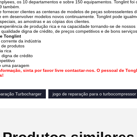
plyees, os 10 departamentos e sobre 150 equipamentos. Tonglint foi 
9 também.
de fornecer clientes as centenas de modelos de peças sobresselentes
 em desenvolver modelos novos continuamente. Tonglint pode igualme
speciais, as amostras e as cópias dos clientes.
xperiência de produção rica e na capacidade tornando-se de nossos p
 qualidade digna de crédito, de preços competitivos e de bons serviços
e Tonglint
 corrente da indústria
 de produtos
ia rica
 digna de crédito
petitivo
de uma paragem
nformação, sinta por favor livre contactar-nos. O pessoal de Tong
s!
eparação Turbocharger
jogo de reparação para o turbocompressor