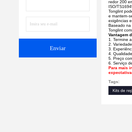
redor 200 em
ISO/TS1694
Tonglint po
e mantem-se
exigências e
Baseado na e
Tonglint com
Vantagem d
1. Termine a
2. Variedade
Enviar
3. Experiênc
4. Qualidade
5. Preço com
6. Serviço 
Para mais i
expectativa
Tags:
Kits de r