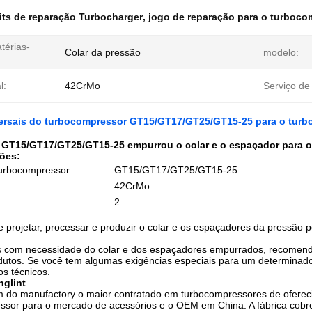
its de reparação Turbocharger
,
jogo de reparação para o turboco
térias-
Colar da pressão
modelo:
:
l:
42CrMo
Serviço de
ersais do turbocompressor GT15/GT17/GT25/GT15-25 para o tur
l GT15/GT17/GT25/GT15-25 empurrou o colar e o espaçador para 
ões:
urbocompressor
GT15/GT17/GT25/GT15-25
42CrMo
2
e projetar, processar e produzir o colar e os espaçadores da pressão 
es com necessidade do colar e dos espaçadores empurrados, recomend
dutos. Se você tem algumas exigências especiais para um determinado 
s técnicos.
nglint
um do manufactory o maior contratado em turbocompressores de oferec
ssor para o mercado de acessórios e o OEM em China. A fábrica cob