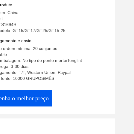
pressor
produto
gem: China
nt
 TS16949
odelo: GT15/GT17/GT25/GT15-25
gamento e envio
e ordem mínima: 20 conjuntos
able
mbalagem: No tipo do ponto morto/Tonglint
rega: 3-30 dias
gamento: T/T, Western Union, Paypal
a fonte: 10000 GRUPOS/MÊS
enha o melhor preço