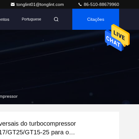
tonglint01@tonglint.com
86-510-88679960
entos
Citações
Portuguese
ompressor
versais do turbocompressor
7/GT25/GT15-25 para o