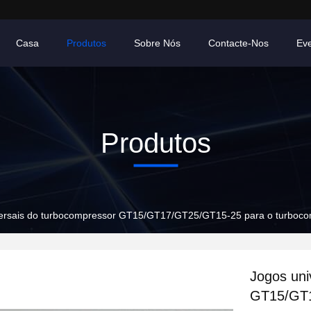
Casa
Produtos
Sobre Nós
Contacte-Nos
Ev
Produtos
versais do turbocompressor GT15/GT17/GT25/GT15-25 para o turboc
Jogos uni
GT15/GT1