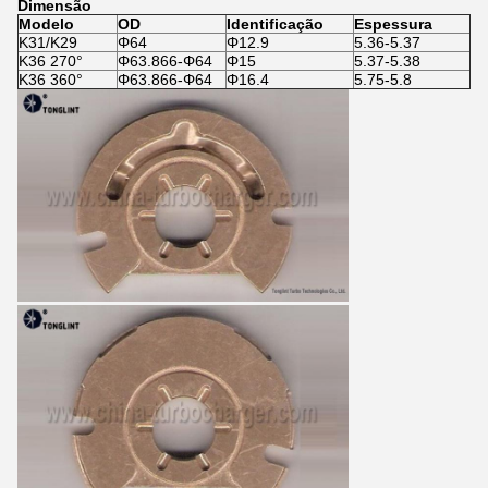
Dimensão
Modelo
OD
Identificação
Espessura
K31/K29
Φ64
Φ12.9
5.36-5.37
K36 270°
Φ63.866-Φ64
Φ15
5.37-5.38
K36 360°
Φ63.866-Φ64
Φ16.4
5.75-5.8