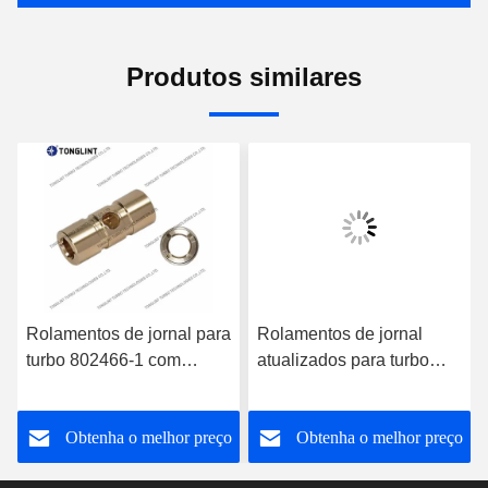
Produtos similares
Rolamentos de jornal para
Rolamentos de jornal
turbo 802466-1 com
atualizados para turbo
cunha de óleo
777687-1 com cunha de
óleo
o
Obtenha o melhor preço
Obtenha o melhor preço