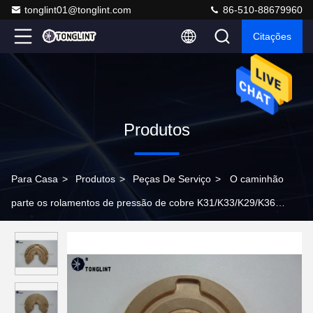
tonglint01@tonglint.com
86-510-88679960
Citações
Produtos
Para Casa
>
Produtos
>
Peças De Serviço
>
O caminhão
parte os rolamentos de pressão de cobre K31/K33/K29/K36
cabido para turbocompressores do HOMEM