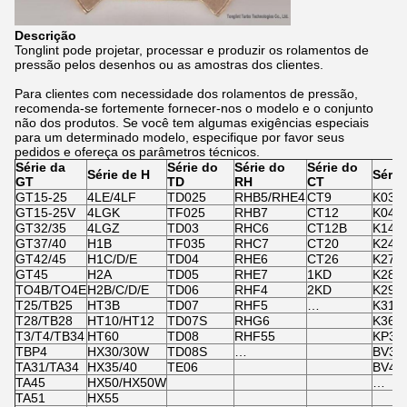
Descrição
Tonglint pode projetar, processar e produzir os rolamentos de
pressão pelos desenhos ou as amostras dos clientes.
Para clientes com necessidade dos rolamentos de pressão,
recomenda-se fortemente fornecer-nos o modelo e o conjunto
não dos produtos. Se você tem algumas exigências especiais
para um determinado modelo, especifique por favor seus
pedidos e ofereça os parâmetros técnicos.
Série da
Série do
Série do
Série do
Série de H
Série
GT
TD
RH
CT
GT15-25
4LE/4LF
TD025
RHB5/RHE4
CT9
K03
GT15-25V
4LGK
TF025
RHB7
CT12
K04
GT32/35
4LGZ
TD03
RHC6
CT12B
K14/
GT37/40
H1B
TF035
RHC7
CT20
K24
GT42/45
H1C/D/E
TD04
RHE6
CT26
K27
GT45
H2A
TD05
RHE7
1KD
K28
TO4B/TO4E
H2B/C/D/E
TD06
RHF4
2KD
K29
T25/TB25
HT3B
TD07
RHF5
…
K31
T28/TB28
HT10/HT12
TD07S
RHG6
K36/
T3/T4/TB34
HT60
TD08
RHF55
KP35
TBP4
HX30/30W
TD08S
…
BV39
TA31/TA34
HX35/40
TE06
BV43
TA45
HX50/HX50W
…
TA51
HX55