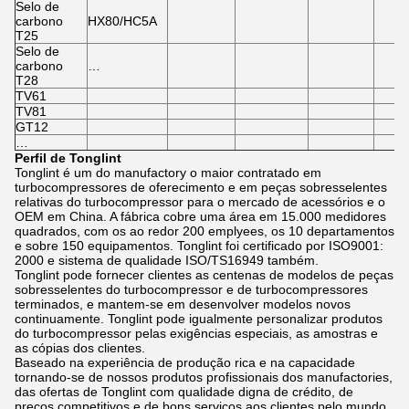
Selo de
carbono
HX80/HC5A
T25
Selo de
carbono
…
T28
TV61
TV81
GT12
…
Perfil de Tonglint
Tonglint é um do manufactory o maior contratado em
turbocompressores de oferecimento e em peças sobresselentes
relativas do turbocompressor para o mercado de acessórios e o
OEM em China. A fábrica cobre uma área em 15.000 medidores
quadrados, com os ao redor 200 emplyees, os 10 departamentos
e sobre 150 equipamentos. Tonglint foi certificado por ISO9001:
2000 e sistema de qualidade ISO/TS16949 também.
Tonglint pode fornecer clientes as centenas de modelos de peças
sobresselentes do turbocompressor e de turbocompressores
terminados, e mantem-se em desenvolver modelos novos
continuamente. Tonglint pode igualmente personalizar produtos
do turbocompressor pelas exigências especiais, as amostras e
as cópias dos clientes.
Baseado na experiência de produção rica e na capacidade
tornando-se de nossos produtos profissionais dos manufactories,
das ofertas de Tonglint com qualidade digna de crédito, de
preços competitivos e de bons serviços aos clientes pelo mundo