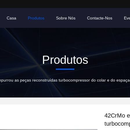
Casa
Produtos
Sobre Nós
Contacte-Nos
Ev
Produtos
urrou as peças reconstruídas turbocompressor do colar e do espaça
42CrMo e
turbocomp