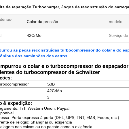
its de reparação Turbocharger
,
Jogos da reconstrução do carreg
térias-
Colar da pressão
modelo:
:
l:
42CrMo
Serviço de
urrou as peças reconstruídas turbocompressor do colar e do es
 ônibus dos caminhões dos carros
mpurrou o colar e o turbocompressor do espaçador 
lentes do turbocompressor de Schwitzer
ações:
urbocompressor
S3B
42CrMo
3
 & expedição:
pagamento:
T/T, Western Union, Paypal
sponível
ressa: Porta expressa à porta (DHL, UPS, TNT, EMS, Fedex, etc.)
rente de relógio: Shanghai ou exigência
alagem nas caixas ou no pacote como a exigência