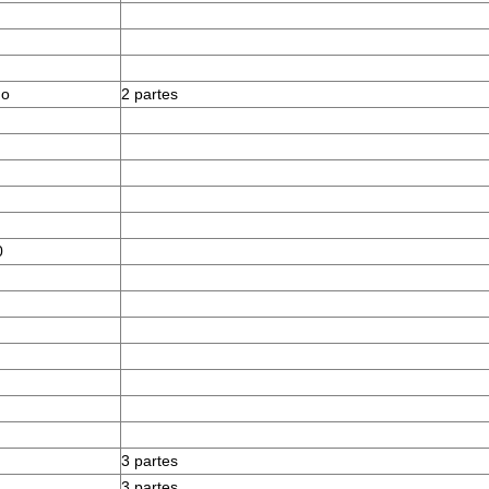
do
2 partes
0
3 partes
3 partes