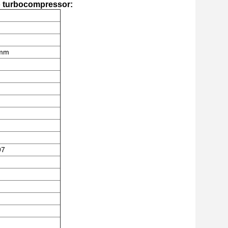
o turbocompressor:
9mm
97