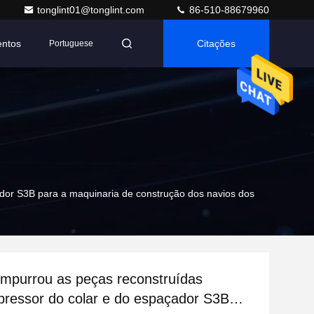
tonglint01@tonglint.com
86-510-88679960
entos
Citações
Portuguese
dor S3B para a maquinaria de construção dos navios dos
mpurrou as peças reconstruídas
ressor do colar e do espaçador S3B