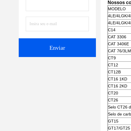
Nossos co
MODELO
4LE/4LGK/
4LE/4LGK/
C14
CAT 3306
CAT 3406E
Enviar
CAT 76/3LM
CT9
CT12
CT12B
CT16 1KD
CT16 2KD
CT20
CT26
Selo CT26 d
Selo de ca
GT15
GT17/GT25