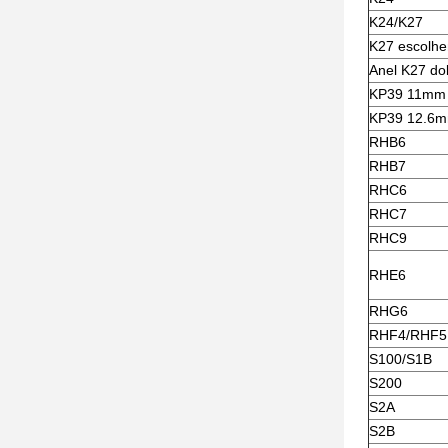
K24/K27
K27 escolhe
Anel K27 do
KP39 11mm
KP39 12.6
RHB6
RHB7
RHC6
RHC7
RHC9
RHE6
RHG6
RHF4/RHF5
S100/S1B
S200
S2A
S2B