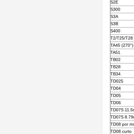
S2E
S300
S3A
S3B
S400
T2/T25/T28
TA45 (270°)
TA51
TB02
TB28
TB34
TD025
TD04
TD05
TD06
TD07S 11.
TD07S 8.7
TD08 por mu
TD08 curto