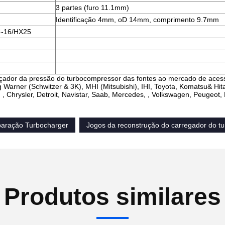
3 partes (furo 11.1mm)
Identificação 4mm, oD 14mm, comprimento 9.7mm
-16/HX25
açador da pressão do turbocompressor das fontes ao mercado de acess
g Warner (Schwitzer & 3K), MHI (Mitsubishi), IHI, Toyota, Komatsu& Hit
, Chrysler, Detroit, Navistar, Saab, Mercedes, , Volkswagen, Peugeot, 
eparação Turbocharger
Jogos da reconstrução do carregador do t
Produtos similares