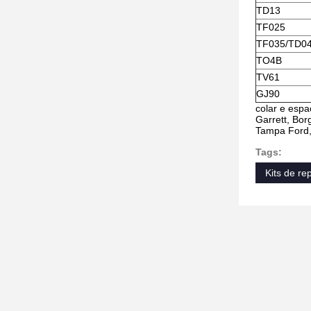
TD13
TF025
TF035/TD04
TO4B
TV61
GJ90
colar e esp
Garrett, Bor
Tampa Ford, 
Tags:
Kits de r