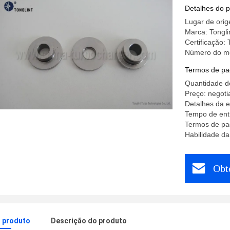
para a ma
Detalhes do 
ônibus do
Lugar de ori
Marca: Tongli
Certificação:
Número do m
Termos de pa
Quantidade d
Preço: negoti
Detalhes da e
Tempo de ent
Termos de pa
Habilidade d
Obt
o produto
Descrição do produto