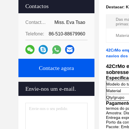
Contactos
Destacar:
K
Das ma
Contactos:
Miss. Eva Tsao
primas
Telefone:
86-510-88679960
Materia
42CrMo emp
navios dos
42CrMo e
Contacte agora
sobresse
Especific
Modelo do t
Envie-nos um e-mail.
Material
Qty/grupo
Pagamento
termos do 
Amostra: Di
Entrega exp
Porto da cor
Pacote: Emb