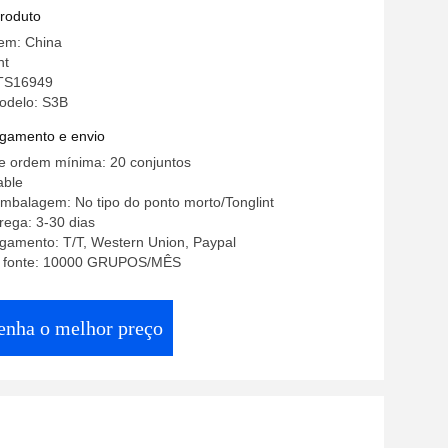
quinaria de construção dos navios dos
produto
s caminhões dos carros
gem: China
nt
 TS16949
odelo: S3B
gamento e envio
e ordem mínima: 20 conjuntos
able
mbalagem: No tipo do ponto morto/Tonglint
rega: 3-30 dias
gamento: T/T, Western Union, Paypal
a fonte: 10000 GRUPOS/MÊS
enha o melhor preço