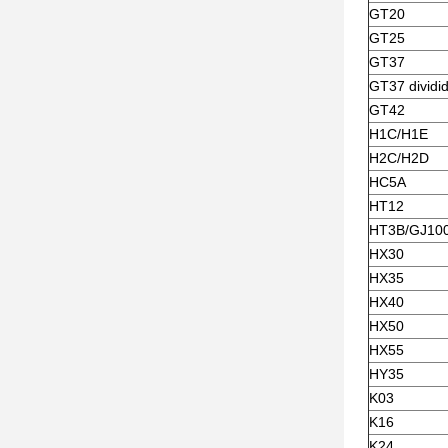
GT20
GT25
GT37
GT37 dividi
GT42
H1C/H1E
H2C/H2D
HC5A
HT12
HT3B/GJ10
HX30
HX35
HX40
HX50
HX55
HY35
K03
K16
K24