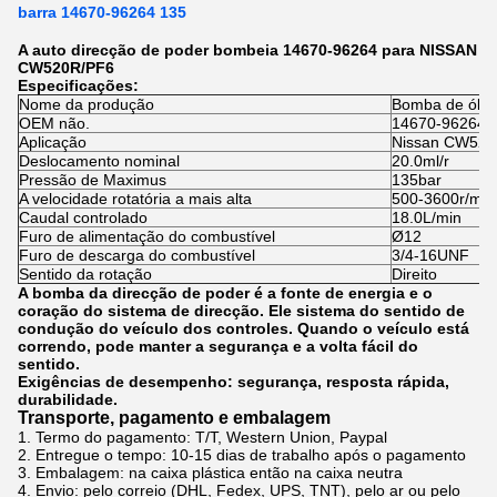
barra 14670-96264 135
A auto direcção de poder bombeia 14670-96264 para NISSAN
CW520R/PF6
Especificações:
Nome da produção
Bomba de óleo
OEM não.
14670-96264
Aplicação
Nissan CW520
Deslocamento nominal
20.0ml/r
Pressão de Maximus
135bar
A velocidade rotatória a mais alta
500-3600r/min
Caudal controlado
18.0L/min
Furo de alimentação do combustível
Ø12
Furo de descarga do combustível
3/4-16UNF
Sentido da rotação
Direito
A bomba da direcção de poder é a fonte de energia e o
coração do sistema de direcção. Ele sistema do sentido de
condução do veículo dos controles. Quando o veículo está
correndo, pode manter a segurança e a volta fácil do
sentido.
Exigências de desempenho: segurança, resposta rápida,
durabilidade.
Transporte, pagamento e embalagem
1.
Termo do pagamento: T/T, Western Union, Paypal
2. Entregue o tempo:
10-15 dias de trabalho após o pagamento
3.
Embalagem: na caixa plástica então na caixa neutra
4.
Envio: pelo correio (DHL, Fedex, UPS, TNT), pelo ar ou pelo