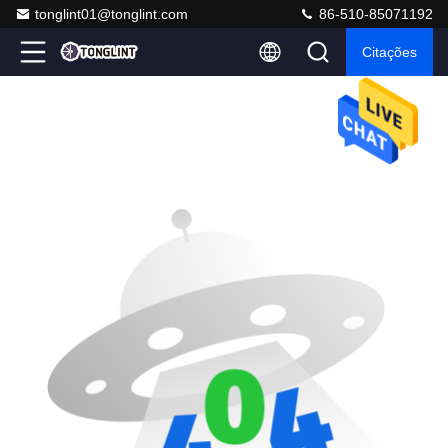
tonglint01@tonglint.com
86-510-85071192
Citações