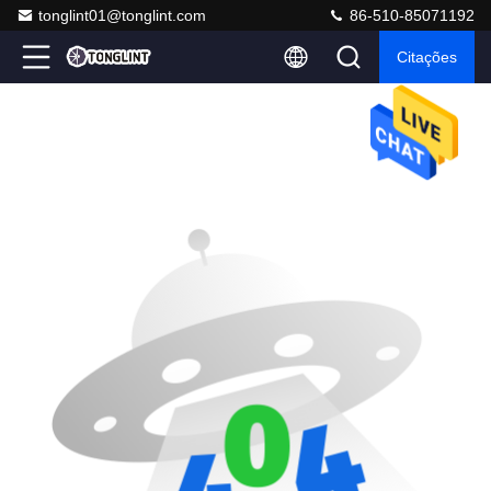
tonglint01@tonglint.com
86-510-85071192
Citações