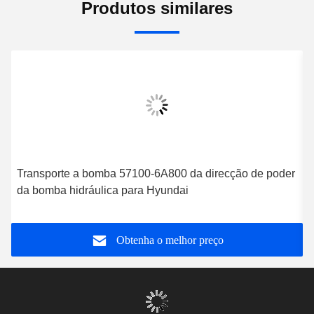
Produtos similares
Transporte a bomba 57100-6A800 da direcção de poder
A
da bomba hidráulica para Hyundai
M
Obtenha o melhor preço