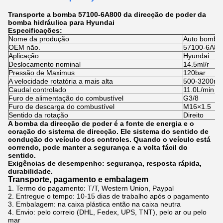
Transporte a bomba 57100-6A800 da direcção de poder da
bomba hidráulica para Hyundai
Especificações:
Nome da produção
Auto bomba 
OEM não.
57100-6A80
Aplicação
Hyundai
Deslocamento nominal
14.5ml/r
Pressão de Maximus
120bar
A velocidade rotatória a mais alta
500-3200r/m
Caudal controlado
11.0L/min
Furo de alimentação do combustível
G3/8
Furo de descarga do combustível
M16×1.5
Sentido da rotação
Direito
A bomba da direcção de poder é a fonte de energia e o
coração do sistema de direcção. Ele sistema do sentido de
condução do veículo dos controles. Quando o veículo está
correndo, pode manter a segurança e a volta fácil do
sentido.
Exigências de desempenho: segurança, resposta rápida,
durabilidade.
Transporte, pagamento e embalagem
1.
Termo do pagamento: T/T, Western Union, Paypal
2. Entregue o tempo:
10-15 dias de trabalho após o pagamento
3.
Embalagem: na caixa plástica então na caixa neutra
4.
Envio: pelo correio (DHL, Fedex, UPS, TNT), pelo ar ou pelo
mar